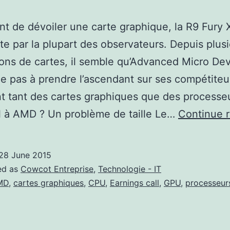
t de dévoiler une carte graphique, la R9 Fury 
e par la plupart des observateurs. Depuis plus
ons de cartes, il semble qu’Advanced Micro De
e pas à prendre l’ascendant sur ses compétiteu
nt tant des cartes graphiques que des processe
il à AMD ? Un problème de taille Le…
Continue 
28 June 2015
ed as
Cowcot Entreprise
,
Technologie - IT
MD
,
cartes graphiques
,
CPU
,
Earnings call
,
GPU
,
processeur