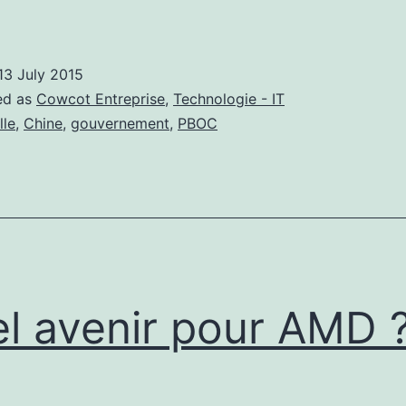
Le
oint
ur
13 July 2015
a
ed as
Cowcot Entreprise
,
Technologie - IT
ulle
lle
,
Chine
,
gouvernement
,
PBOC
hinoise
l avenir pour AMD 