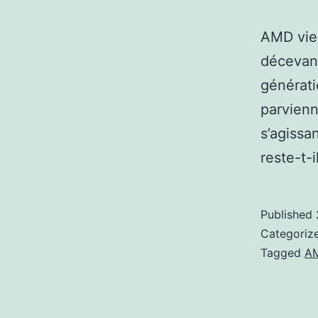
AMD vien
décevant
générati
parvienn
s’agissa
reste-t-
Published
Categoriz
Tagged
A