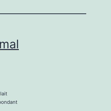
 mal
lait
spondant