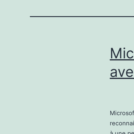
Mic
ave
Microsof
reconnai
à une pe