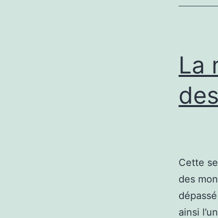
La 
des
Cette se
des mont
dépassé 
ainsi l’