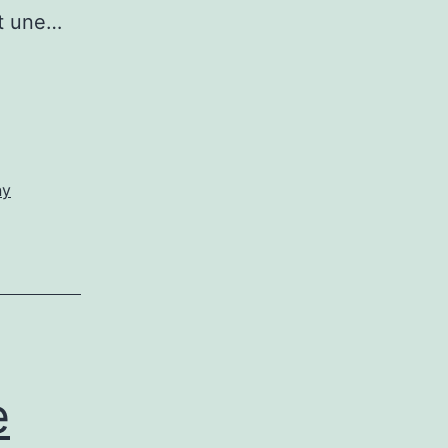
nt une…
ny
e