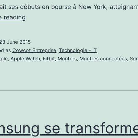
 fait ses débuts en bourse à New York, atteigna
La
e reading
montée
en
23 June 2015
puissance
ed as
Cowcot Entreprise
,
Technologie - IT
des
ple
,
Apple Watch
,
Fitbit
,
Montres
,
Montres connectées
,
So
montres
connectées
sung se transform