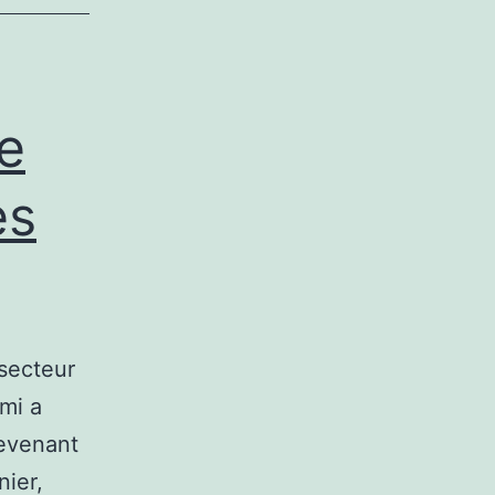
e
es
secteur
mi a
devenant
nier,