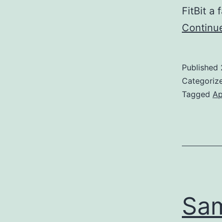
FitBit a
Continu
Published
Categoriz
Tagged
Ap
Sam