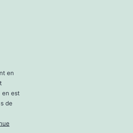
nt en
t
, en est
us de
nue