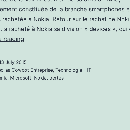
lement constituée de la branche smartphones e
s rachetée à Nokia. Retour sur le rachat de Noki
t a racheté à Nokia sa division « devices », qui 
Microsoft,
e reading
ça
se
13 July 2015
passe
ed as
Cowcot Entreprise
,
Technologie - IT
mal
mia
,
Microsoft
,
Nokia
,
pertes
avec
les
smartphones