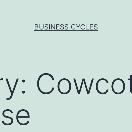
BUSINESS CYCLES
ry:
Cowco
ise