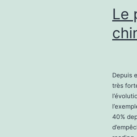
Le 
chi
Depuis e
très for
l’évolut
l’exempl
40% depu
d’empêc