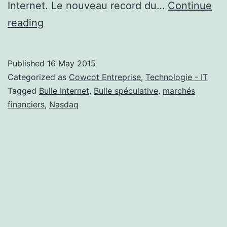
Internet. Le nouveau record du…
Continue
Le
reading
Nasdaq
couve-
Published
16 May 2015
t-
Categorized as
Cowcot Entreprise
,
Technologie - IT
il
Tagged
Bulle Internet
,
Bulle spéculative
,
marchés
financiers
,
Nasdaq
une
nouvelle
bulle
?