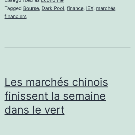
Categorized as
Economie
qu’est-
Tagged
Bourse
,
Dark Pool
,
finance
,
IEX
,
marchés
financiers
ce
qu’une
bourse?
Les marchés chinois
finissent la semaine
dans le vert