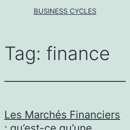
Skip
BUSINESS CYCLES
to
content
Tag:
finance
Les Marchés Financiers
: qu’est-ce qu’une