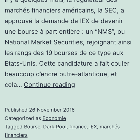
marchés financiers américains, la SEC, a
approuvé la demande de IEX de devenir
une bourse à part entière : un “NMS”, ou
National Market Securities, rejoignant ainsi
les rangs des 19 bourses de ce type aux
Etats-Unis. Cette candidature a fait couler
beaucoup d’encre outre-atlantique, et
Les
cela…
Continue reading
Marchés
Financiers
Published
26 November 2016
:
Categorized as
Economie
qu’est-
Tagged
Bourse
,
Dark Pool
,
finance
,
IEX
,
marchés
financiers
ce