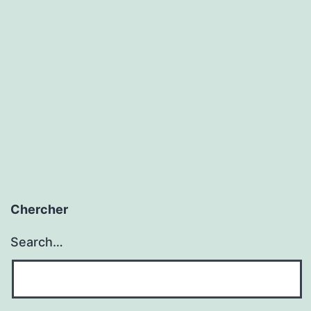
qu’une
bourse?
Chercher
Search…