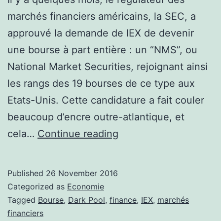
marchés financiers américains, la SEC, a
approuvé la demande de IEX de devenir
une bourse à part entière : un “NMS”, ou
National Market Securities, rejoignant ainsi
les rangs des 19 bourses de ce type aux
Etats-Unis. Cette candidature a fait couler
beaucoup d’encre outre-atlantique, et
Les
cela…
Continue reading
Marchés
Financiers
Published
26 November 2016
:
Categorized as
Economie
qu’est-
Tagged
Bourse
,
Dark Pool
,
finance
,
IEX
,
marchés
financiers
ce