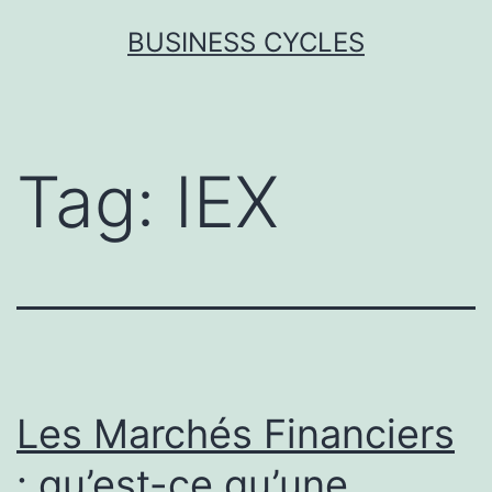
Skip
BUSINESS CYCLES
to
content
Tag:
IEX
Les Marchés Financiers
: qu’est-ce qu’une