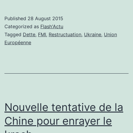
la
dette
Published
28 August 2015
restructurée
Categorized as
Flash'Actu
Tagged
Dette
,
FMI
,
Restructuation
,
Ukraine
,
Union
Européenne
Nouvelle tentative de la
Chine pour enrayer le