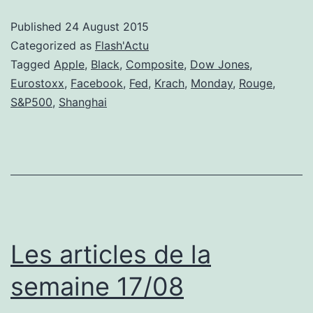
sur
Published
24 August 2015
les
Categorized as
Flash'Actu
marchés
Tagged
Apple
,
Black
,
Composite
,
Dow Jones
,
Eurostoxx
,
Facebook
,
Fed
,
Krach
,
Monday
,
Rouge
,
!
S&P500
,
Shanghai
Les articles de la
semaine 17/08