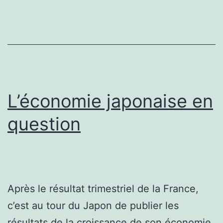
n’est
pas
fini
L’économie japonaise en
question
Après le résultat trimestriel de la France,
c’est au tour du Japon de publier les
résultats de la croissance de son économie.