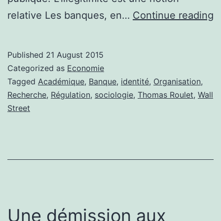
«
relative Les banques, en…
Continue reading
e
b
Published
21 August 2015
d
Categorized as
Economie
m
Tagged
Académique
,
Banque
,
identité
,
Organisation
,
Recherche
,
Régulation
,
sociologie
,
Thomas Roulet
,
Wall
o
Street
c
l
b
d
c
l
Une démission aux
i