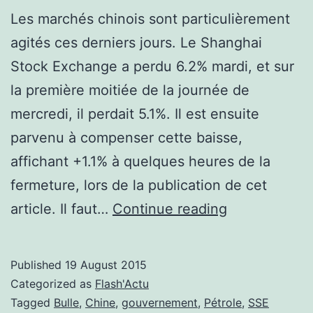
Les marchés chinois sont particulièrement
agités ces derniers jours. Le Shanghai
Stock Exchange a perdu 6.2% mardi, et sur
la première moitiée de la journée de
mercredi, il perdait 5.1%. Il est ensuite
parvenu à compenser cette baisse,
affichant +1.1% à quelques heures de la
fermeture, lors de la publication de cet
Marchés
article. Il faut…
Continue reading
chinois
:
Published
19 August 2015
le
Categorized as
Flash'Actu
spectacle
Tagged
Bulle
,
Chine
,
gouvernement
,
Pétrole
,
SSE