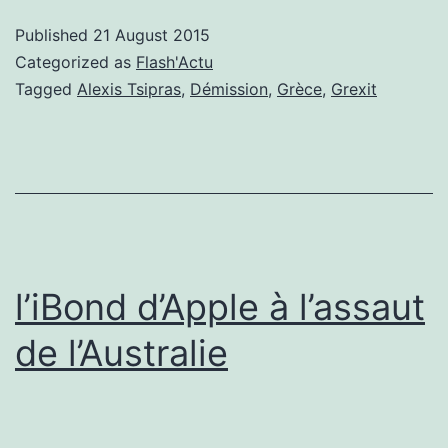
aux
Published
21 August 2015
allures
Categorized as
Flash'Actu
de
Tagged
Alexis Tsipras
,
Démission
,
Grèce
,
Grexit
construct
?
l’iBond d’Apple à l’assaut
de l’Australie