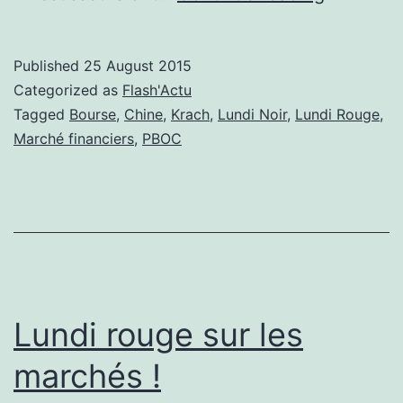
tentative
de
Published
25 August 2015
la
Categorized as
Flash'Actu
Chine
Tagged
Bourse
,
Chine
,
Krach
,
Lundi Noir
,
Lundi Rouge
,
Marché financiers
,
PBOC
pour
enrayer
le
krach
Lundi rouge sur les
marchés !