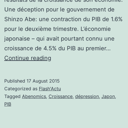
Une déception pour le gouvernement de
Shinzo Abe: une contraction du PIB de 1.6%
pour le deuxième trimestre. L’économie
japonaise – qui avait pourtant connu une
croissance de 4.5% du PIB au premier…
L’économie
Continue reading
japonaise
en
Published
17 August 2015
question
Categorized as
Flash'Actu
Tagged
Abenomics
,
Croissance
,
dépression
,
Japon
,
PIB