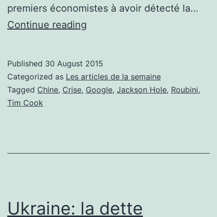
premiers économistes à avoir détecté la…
Les
Continue reading
articles
de
Published
30 August 2015
la
Categorized as
Les articles de la semaine
semaine
Tagged
Chine
,
Crise
,
Google
,
Jackson Hole
,
Roubini
,
Tim Cook
24/08
Ukraine: la dette