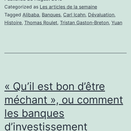
la
Categorized as
Les articles de la semaine
semaine
Tagged
Alibaba
,
Banques
,
Carl Icahn
,
Dévaluation
,
Histoire
,
Thomas Roulet
,
Tristan Gaston-Breton
,
Yuan
17/08
« Qu’il est bon d’être
méchant », ou comment
les banques
d’investissement