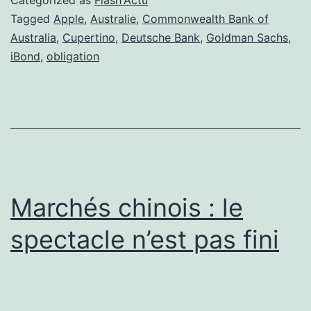
de
Tagged
Apple
,
Australie
,
Commonwealth Bank of
Australia
,
Cupertino
,
Deutsche Bank
,
Goldman Sachs
,
l’Australie
iBond
,
obligation
Marchés chinois : le
spectacle n’est pas fini