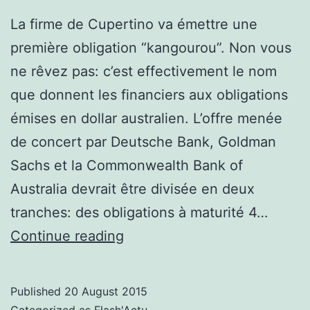
La firme de Cupertino va émettre une
première obligation “kangourou”. Non vous
ne rêvez pas: c’est effectivement le nom
que donnent les financiers aux obligations
émises en dollar australien. L’offre menée
de concert par Deutsche Bank, Goldman
Sachs et la Commonwealth Bank of
Australia devrait être divisée en deux
tranches: des obligations à maturité 4…
l’iBond
Continue reading
d’Apple
à
Published
20 August 2015
l’assaut
Categorized as
Flash'Actu