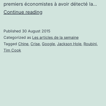
premiers économistes à avoir détecté la…
Les
Continue reading
articles
de
Published
30 August 2015
la
Categorized as
Les articles de la semaine
semaine
Tagged
Chine
,
Crise
,
Google
,
Jackson Hole
,
Roubini
,
Tim Cook
24/08