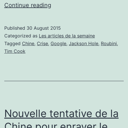
Les
Continue reading
articles
de
Published
30 August 2015
la
Categorized as
Les articles de la semaine
semaine
Tagged
Chine
,
Crise
,
Google
,
Jackson Hole
,
Roubini
,
Tim Cook
24/08
Nouvelle tentative de la
Chine pour enrayer le