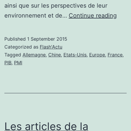
ainsi que sur les perspectives de leur
La
environnement et de…
Continue reading
conf
des
Published
1 September 2015
entre
Categorized as
Flash'Actu
s’éro
Tagged
Allemagne
,
Chine
,
Etats-Unis
,
Europe
,
France
,
PIB
,
PMI
à
trave
le
mon
Les articles de la