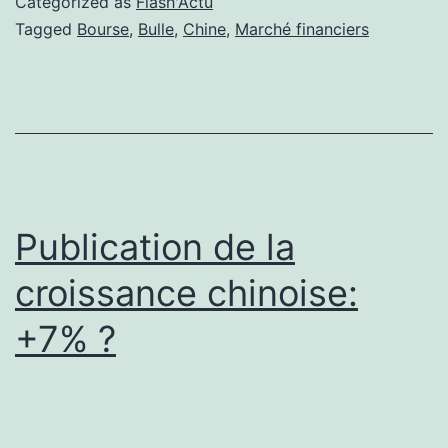
Categorized as
Flash'Actu
les
Tagged
Bourse
,
Bulle
,
Chine
,
Marché financiers
marché
financie
chinois
s’effond
Publication de la
croissance chinoise:
+7% ?