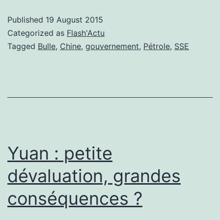
:
Published
19 August 2015
le
Categorized as
Flash'Actu
spectacle
Tagged
Bulle
,
Chine
,
gouvernement
,
Pétrole
,
SSE
n’est
pas
fini
Yuan : petite
dévaluation, grandes
conséquences ?