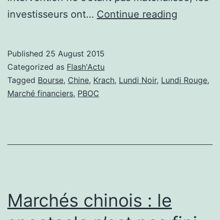
Nouvelle
investisseurs ont…
Continue reading
tentative
de
Published
25 August 2015
la
Categorized as
Flash'Actu
Chine
Tagged
Bourse
,
Chine
,
Krach
,
Lundi Noir
,
Lundi Rouge
,
Marché financiers
,
PBOC
pour
enrayer
le
krach
Marchés chinois : le