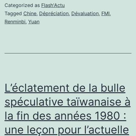
dévaluation,
Categorized as
Flash'Actu
grandes
Tagged
Chine
,
Dépréciation
,
Dévaluation
,
FMI
,
Renminbi
,
Yuan
conséquence
?
L’éclatement de la bulle
spéculative taïwanaise à
la fin des années 1980 :
une leçon pour l’actuelle