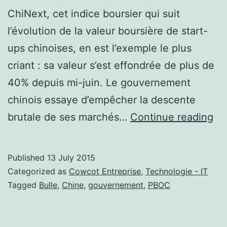
ChiNext, cet indice boursier qui suit
l’évolution de la valeur boursière de start-
ups chinoises, en est l’exemple le plus
criant : sa valeur s’est effondrée de plus de
40% depuis mi-juin. Le gouvernement
chinois essaye d’empêcher la descente
Le
brutale de ses marchés…
Continue reading
po
su
Published
13 July 2015
la
Categorized as
Cowcot Entreprise
,
Technologie - IT
bul
Tagged
Bulle
,
Chine
,
gouvernement
,
PBOC
ch