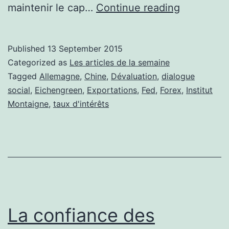
Les
maintenir le cap…
Continue reading
articles
de
Published
13 September 2015
la
Categorized as
Les articles de la semaine
semaine:
Tagged
Allemagne
,
Chine
,
Dévaluation
,
dialogue
social
,
Eichengreen
,
Exportations
,
Fed
,
Forex
,
Institut
7/09
Montaigne
,
taux d'intérêts
La confiance des