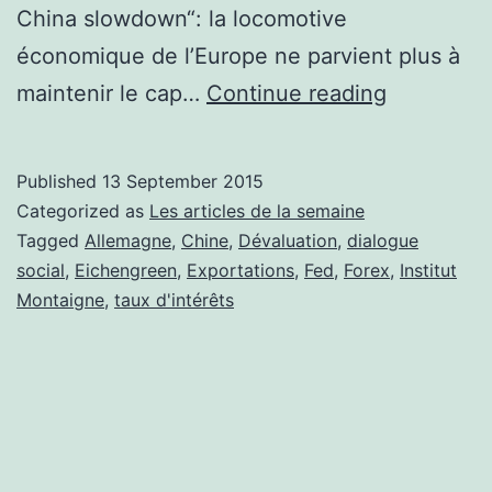
China slowdown“: la locomotive
économique de l’Europe ne parvient plus à
Les
maintenir le cap…
Continue reading
articles
de
Published
13 September 2015
la
Categorized as
Les articles de la semaine
semaine:
Tagged
Allemagne
,
Chine
,
Dévaluation
,
dialogue
social
,
Eichengreen
,
Exportations
,
Fed
,
Forex
,
Institut
7/09
Montaigne
,
taux d'intérêts