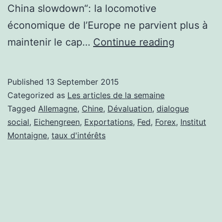
China slowdown“: la locomotive
économique de l’Europe ne parvient plus à
Les
maintenir le cap…
Continue reading
articles
de
Published
13 September 2015
la
Categorized as
Les articles de la semaine
semaine:
Tagged
Allemagne
,
Chine
,
Dévaluation
,
dialogue
social
,
Eichengreen
,
Exportations
,
Fed
,
Forex
,
Institut
7/09
Montaigne
,
taux d'intérêts