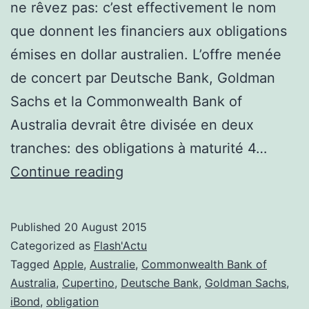
ne rêvez pas: c’est effectivement le nom
que donnent les financiers aux obligations
émises en dollar australien. L’offre menée
de concert par Deutsche Bank, Goldman
Sachs et la Commonwealth Bank of
Australia devrait être divisée en deux
tranches: des obligations à maturité 4…
l’iBond
Continue reading
d’Apple
à
Published
20 August 2015
l’assaut
Categorized as
Flash'Actu
de
Tagged
Apple
,
Australie
,
Commonwealth Bank of
Australia
,
Cupertino
,
Deutsche Bank
,
Goldman Sachs
,
l’Australie
iBond
,
obligation