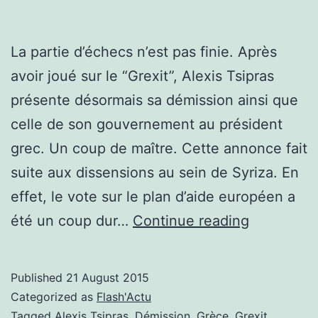
La partie d’échecs n’est pas finie. Après
avoir joué sur le “Grexit”, Alexis Tsipras
présente désormais sa démission ainsi que
celle de son gouvernement au président
grec. Un coup de maître. Cette annonce fait
suite aux dissensions au sein de Syriza. En
effet, le vote sur le plan d’aide européen a
Une
été un coup dur…
Continue reading
démission
aux
Published
21 August 2015
allures
Categorized as
Flash'Actu
de
Tagged
Alexis Tsipras
,
Démission
,
Grèce
,
Grexit