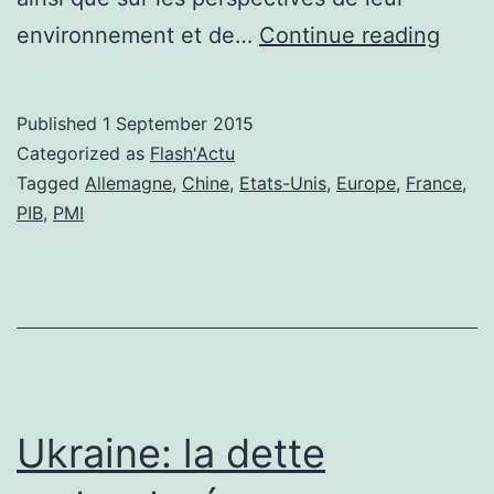
La
environnement et de…
Continue reading
conf
des
Published
1 September 2015
entre
Categorized as
Flash'Actu
s’éro
Tagged
Allemagne
,
Chine
,
Etats-Unis
,
Europe
,
France
,
PIB
,
PMI
à
trave
le
mon
Ukraine: la dette