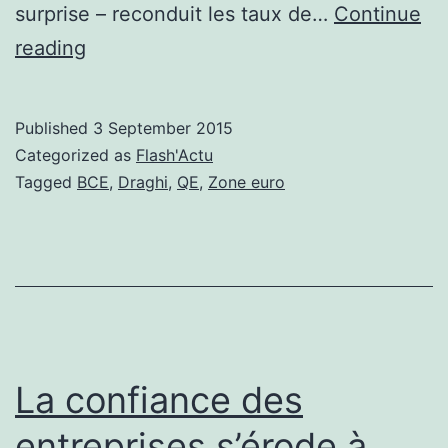
surprise – reconduit les taux de…
Continue
BCE:
reading
on
ouvre
Published
3 September 2015
un
Categorized as
Flash'Actu
peu
Tagged
BCE
,
Draghi
,
QE
,
Zone euro
plus
les
vannes
La confiance des
entreprises s’érode à