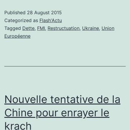
dette
Published
28 August 2015
restructurée
Categorized as
Flash'Actu
Tagged
Dette
,
FMI
,
Restructuation
,
Ukraine
,
Union
Européenne
Nouvelle tentative de la
Chine pour enrayer le
krach