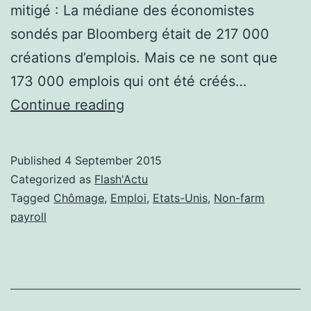
mitigé : La médiane des économistes
sondés par Bloomberg était de 217 000
créations d’emplois. Mais ce ne sont que
173 000 emplois qui ont été créés…
Mois
Continue reading
d’août
décevant
Published
4 September 2015
pour
Categorized as
Flash'Actu
l’emploi
Tagged
Chômage
,
Emploi
,
Etats-Unis
,
Non-farm
payroll
aux
Etats-
Unis