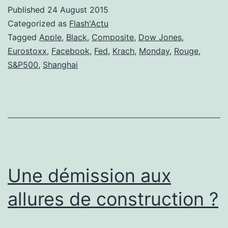
sur
Published
24 August 2015
les
Categorized as
Flash'Actu
marchés
Tagged
Apple
,
Black
,
Composite
,
Dow Jones
,
Eurostoxx
,
Facebook
,
Fed
,
Krach
,
Monday
,
Rouge
,
!
S&P500
,
Shanghai
Une démission aux
allures de construction ?