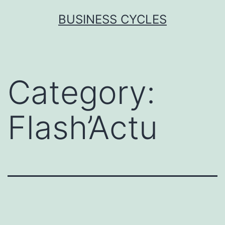
Skip
BUSINESS CYCLES
to
content
Category:
Flash’Actu