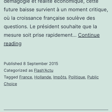
démagogie et réalité économique, cette
future baisse survient à un moment critique,
où la croissance française soulève des
questions. Le président souhaite que la
mesure soit prise rapidement…
Continue
La
reading
sempiternelle
baisse
Published
8 September 2015
d’impôts
Categorized as
Flash'Actu
Tagged
France
,
Hollande
,
Impôts
,
Politique
,
Public
Choice