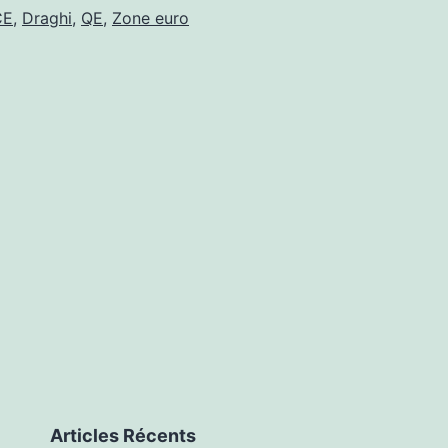
peu
CE
,
Draghi
,
QE
,
Zone euro
plus
les
vann
Articles Récents