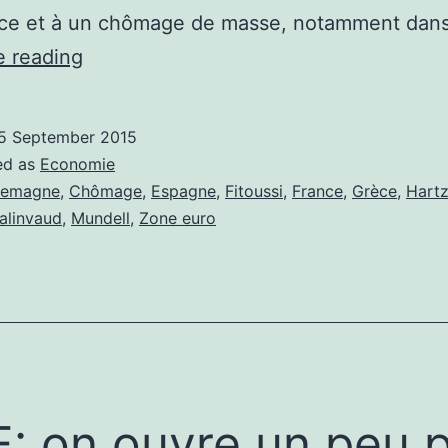
nce et à un chômage de masse, notamment dan
Chômage
e reading
dans
la
5 September 2015
zone
ed as
Economie
euro
lemagne
,
Chômage
,
Espagne
,
Fitoussi
,
France
,
Grèce
,
Hart
alinvaud
,
Mundell
,
Zone euro
:
une
amélioration
partie
pour
durer
: on ouvre un peu p
?