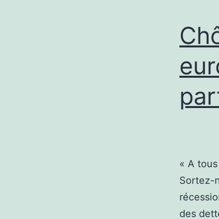
Chô
eur
par
« A tous
Sortez-n
récessio
des dett