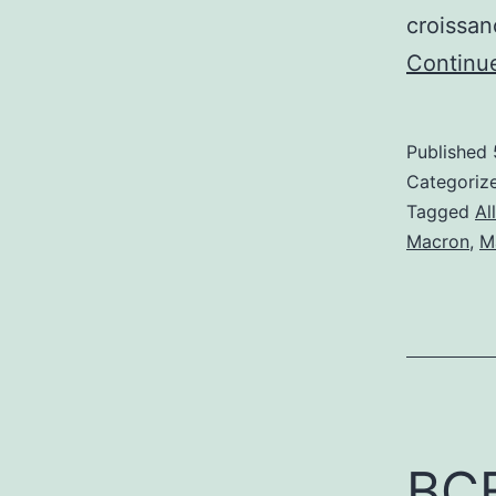
croissa
Continu
Published
Categoriz
Tagged
Al
Macron
,
M
BCE