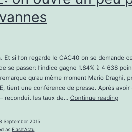
 vannes
5h. Et si l’on regarde le CAC40 on se demande ce
 de se passer: l’indice gagne 1.84% à 4 638 poin
n remarque qu’au même moment Mario Draghi, p
E, tient une conférence de presse. Après avoir 
BCE:
 – reconduit les taux de…
Continue reading
on
ouvr
3 September 2015
un
ed as
Flash'Actu