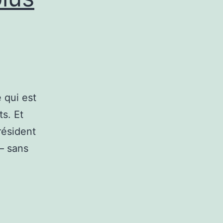
 qui est
ts. Et
résident
– sans
e