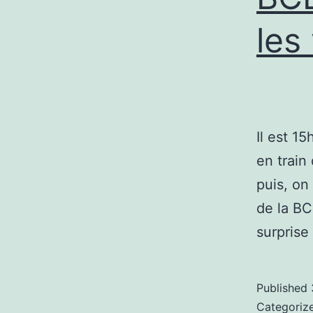
les
Il est 1
en train
puis, o
de la BC
surprise
Published
Categoriz