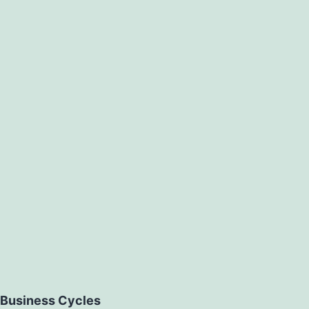
es
Business Cycles