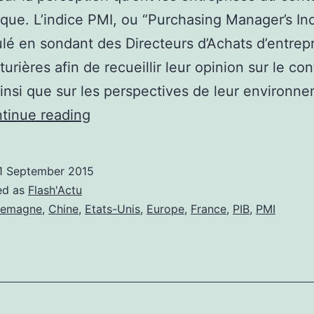
ue. L’indice PMI, ou “Purchasing Manager’s Ind
ulé en sondant des Directeurs d’Achats d’entrep
urières afin de recueillir leur opinion sur le co
ainsi que sur les perspectives de leur environn
La
tinue reading
confiance
des
1 September 2015
entreprises
ed as
Flash'Actu
s’érode
lemagne
,
Chine
,
Etats-Unis
,
Europe
,
France
,
PIB
,
PMI
à
travers
le
monde