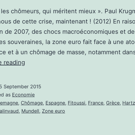
 les chômeurs, qui méritent mieux ». Paul Krug
ous de cette crise, maintenant ! (2012) En raiso
n de 2007, des chocs macroéconomiques et de 
es souveraines, la zone euro fait face à une ato
nce et à un chômage de masse, notamment dan
Chômage
e reading
dans
la
5 September 2015
zone
ed as
Economie
euro
lemagne
,
Chômage
,
Espagne
,
Fitoussi
,
France
,
Grèce
,
Hart
alinvaud
,
Mundell
,
Zone euro
:
une
amélioration