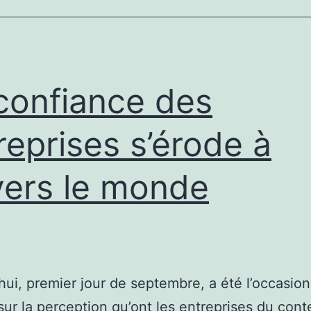
partie
pour
durer
confiance des
?
reprises s’érode à
vers le monde
hui, premier jour de septembre, a été l’occasion
 sur la perception qu’ont les entreprises du cont