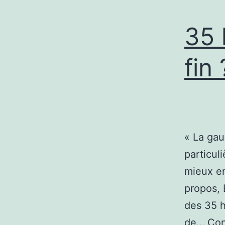
35 
fin 
« La gau
particul
mieux en
propos, 
des 35 h
de…
Con