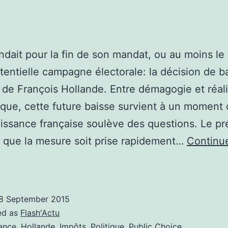
endait pour la fin de son mandat, ou au moins le
tentielle campagne électorale: la décision de b
 de François Hollande. Entre démagogie et réali
ue, cette future baisse survient à un moment c
oissance française soulève des questions. Le pr
 que la mesure soit prise rapidement…
Continu
a
empiternelle
aisse
8 September 2015
’impôts
ed as
Flash'Actu
ance
,
Hollande
,
Impôts
,
Politique
,
Public Choice