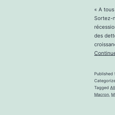
« A tous
Sortez-n
récessio
des dett
croissa
Continu
Published
Categoriz
Tagged
Al
Macron
,
M