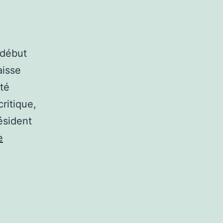
 début
aisse
té
ritique,
ésident
e