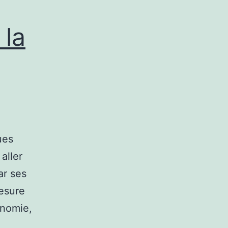
 la
ues
aller
ar ses
mesure
onomie,