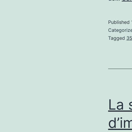
Published
Categoriz
Tagged
35
La 
d’i