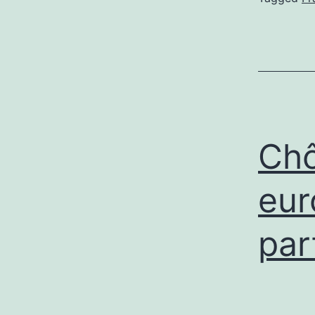
Chô
eur
par