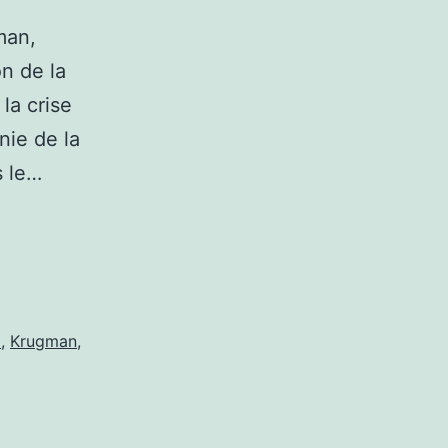
man,
n de la
la crise
nie de la
s le…
z
,
Krugman
,