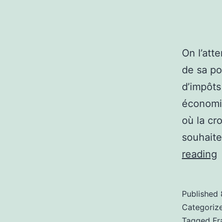
On l’att
de sa po
d’impôts
économiq
où la cr
souhaite
L
reading
s
b
Published
d
Categoriz
Tagged
Fr