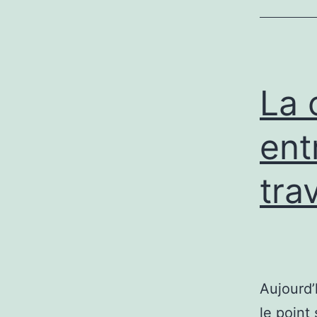
La 
ent
tra
Aujourd’
le point