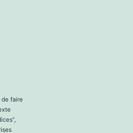
 de faire
exte
ices”,
rises