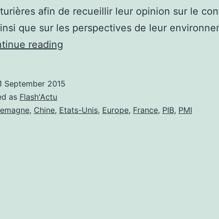
urières afin de recueillir leur opinion sur le co
ainsi que sur les perspectives de leur environn
La
tinue reading
confiance
des
1 September 2015
entreprises
ed as
Flash'Actu
s’érode
lemagne
,
Chine
,
Etats-Unis
,
Europe
,
France
,
PIB
,
PMI
à
travers
le
monde