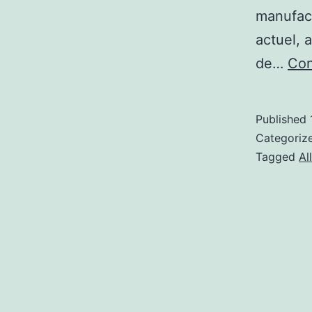
manufact
actuel, 
de…
Con
Published
Categoriz
Tagged
Al