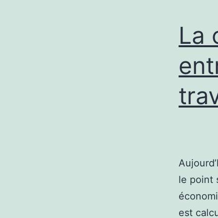
La 
ent
tra
Aujourd’
le point
économiq
est calc