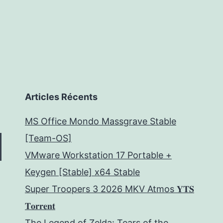
Articles Récents
MS Office Mondo Massgrave Stable
[Team-OS]
VMware Workstation 17 Portable +
Keygen [Stable] x64 Stable
Super Troopers 3 2026 MKV Atmos 𝐘𝐓𝐒
𝐓𝐨𝐫𝐫𝐞𝐧𝐭
The Legend of Zelda: Tears of the