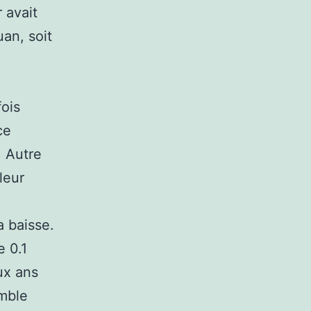
 avait
uan, soit
ois
ce
. Autre
leur
a baisse.
e 0.1
ux ans
emble