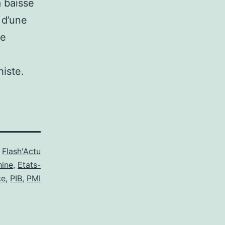
a baisse
 d’une
ie
histe.
s
Flash'Actu
hine
,
Etats-
ce
,
PIB
,
PMI