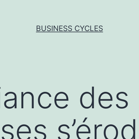
BUSINESS CYCLES
iance des
ises s’éro