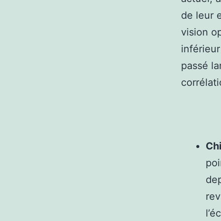
de leur 
vision o
inférieu
passé la
corrélat
Ch
poi
dep
rev
l’é