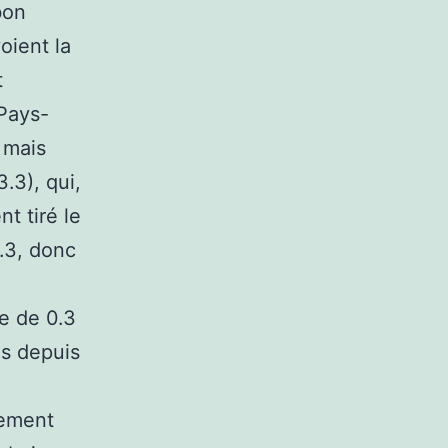
bon
oient la
t
 Pays-
, mais
.3), qui,
t tiré le
.3, donc
se de 0.3
as depuis
lement