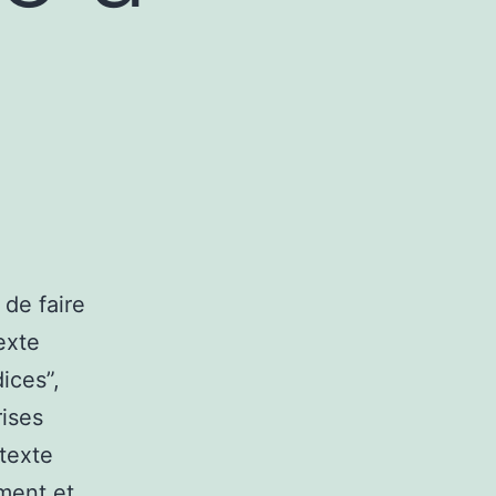
 de faire
exte
ices”,
rises
ntexte
ement et