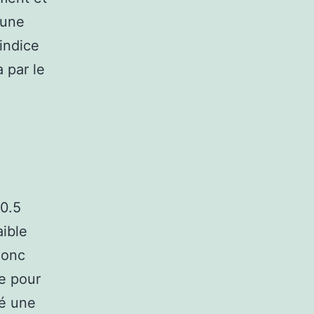
 une
 indice
 par le
 0.5
aible
donc
e pour
té une