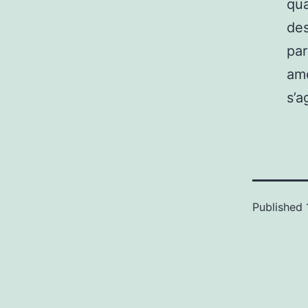
qua
des
par
amé
s’a
Published