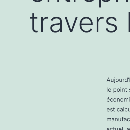
travers
Aujourd’
le point
économiq
est calc
manufact
actuel, 