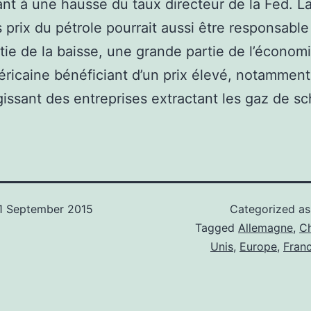
nt à une hausse du taux directeur de la Fed. L
 prix du pétrole pourrait aussi être responsable
tie de la baisse, une grande partie de l’économ
ricaine bénéficiant d’un prix élevé, notamment
gissant des entreprises extractant les gaz de sc
1 September 2015
Categorized a
Tagged
Allemagne
,
C
Unis
,
Europe
,
Fran