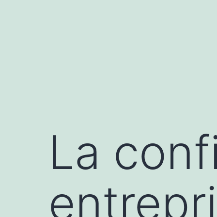
Skip
to
content
La conf
entrepr