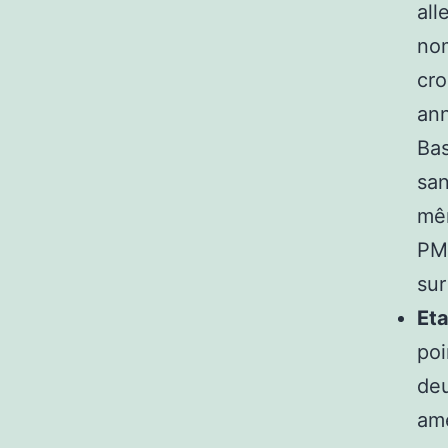
all
nom
cro
ann
Bas
san
mêm
PMI
sur
Eta
poi
deu
amé