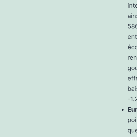
int
ain
586
ent
éco
ren
gou
eff
bai
-1.
Eu
poi
que