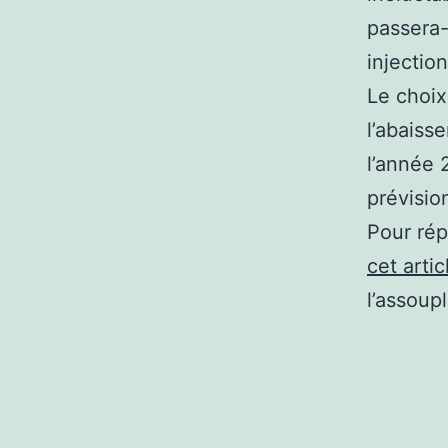
passera-
injectio
Le choix
l’abaiss
l’année 
prévisio
Pour rép
cet arti
l’assoup