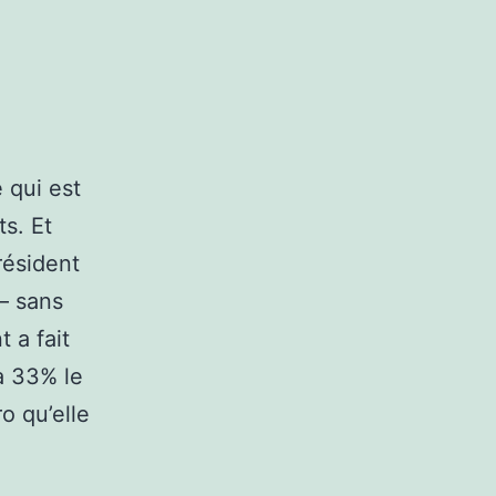
 qui est
ts. Et
résident
– sans
t a fait
à 33% le
o qu’elle