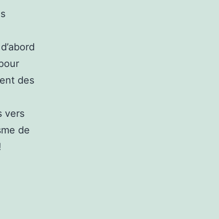
es
 d’abord
 pour
ment des
s vers
isme de
!