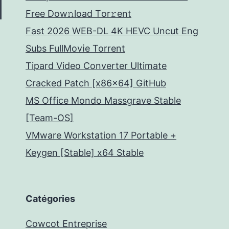
Frее Dow𝚗load Tоr𝚛ent
Fast 2026 WEB-DL 4K HEVC Uncut Eng
Subs FullMov𝗂e Torrent
Tipard Video Converter Ultimate
Cracked Patch [x86x64] GitHub
MS Office Mondo Massgrave Stable
[Team-OS]
VMware Workstation 17 Portable +
Keygen [Stable] x64 Stable
Catégories
Cowcot Entreprise