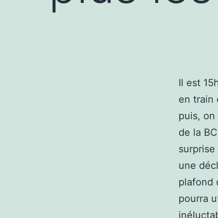
Il est 1
en train
puis, o
de la BC
surprise 
une décl
plafond 
pourra u
inélucta