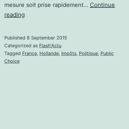
mesure soit prise rapidement…
Continue
La
reading
sempiternelle
baisse
Published
8 September 2015
d’impôts
Categorized as
Flash'Actu
Tagged
France
,
Hollande
,
Impôts
,
Politique
,
Public
Choice