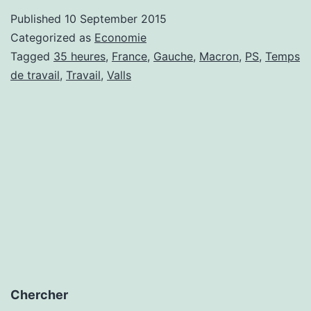
:
Published
10 September 2015
le
Categorized as
Economie
début
Tagged
35 heures
,
France
,
Gauche
,
Macron
,
PS
,
Temps
de travail
,
Travail
,
Valls
de
la
fin
?
Chercher