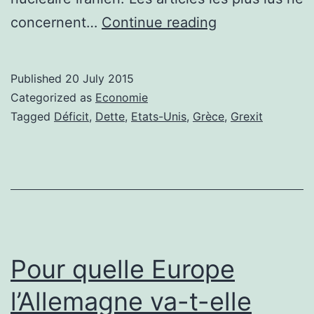
Grèce:
concernent…
Continue reading
La
perspective
Published
20 July 2015
américaine
Categorized as
Economie
Tagged
Déficit
,
Dette
,
Etats-Unis
,
Grèce
,
Grexit
Pour quelle Europe
l’Allemagne va-t-elle