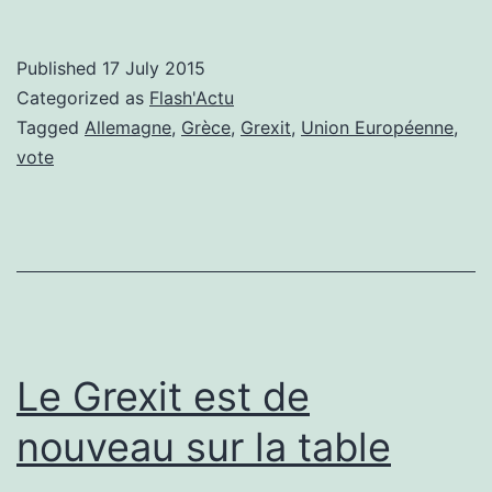
quelle
Europe
Published
17 July 2015
l’Allemagne
Categorized as
Flash'Actu
va-
Tagged
Allemagne
,
Grèce
,
Grexit
,
Union Européenne
,
vote
t-
elle
voter
?
Le Grexit est de
nouveau sur la table