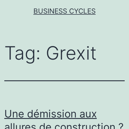
Skip
BUSINESS CYCLES
to
content
Tag:
Grexit
Une démission aux
allures de construction ?