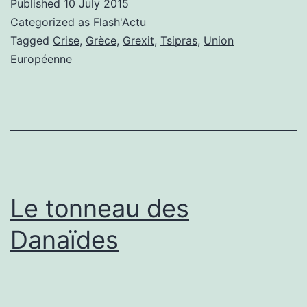
Published
10 July 2015
Categorized as
Flash'Actu
Tagged
Crise
,
Grèce
,
Grexit
,
Tsipras
,
Union
Européenne
Le tonneau des
Danaïdes