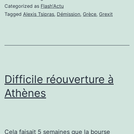
allures
Categorized as
Flash'Actu
de
Tagged
Alexis Tsipras
,
Démission
,
Grèce
,
Grexit
construct
?
Difficile réouverture à
Athènes
Cela faisait 5 semaines que la bourse