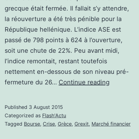
grecque était fermée. Il fallait s’y attendre,
la réouverture a été très pénible pour la
République hellénique. L’indice ASE est
passé de 798 points à 624 à l’ouverture,
soit une chute de 22%. Peu avant midi,
l’indice remontait, restant toutefois
nettement en-dessous de son niveau pré-
Difficile
fermeture du 26…
Continue reading
réouvertu
à
Published
3 August 2015
Athènes
Categorized as
Flash'Actu
Tagged
Bourse
,
Crise
,
Grèce
,
Grexit
,
Marché financier