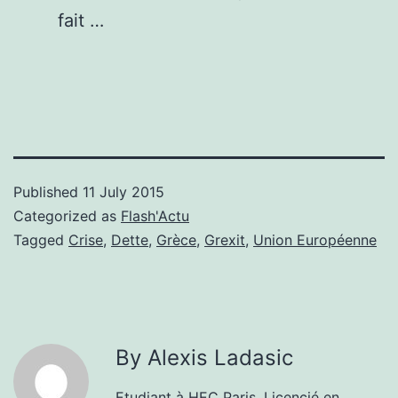
fait …
Published
11 July 2015
Categorized as
Flash'Actu
Tagged
Crise
,
Dette
,
Grèce
,
Grexit
,
Union Européenne
By Alexis Ladasic
Etudiant à HEC Paris. Licencié en