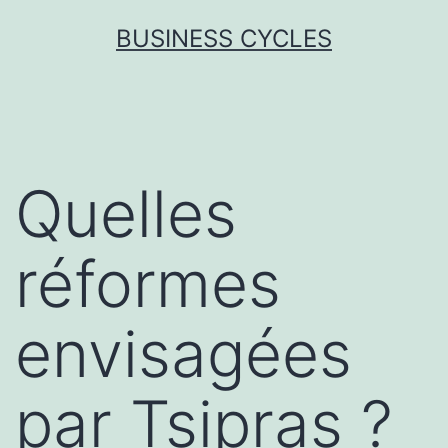
Skip
BUSINESS CYCLES
to
content
Quelles
réformes
envisagées
par Tsipras ?