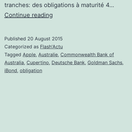
tranches: des obligations à maturité 4…
l’iBond
Continue reading
d’Apple
à
Published
20 August 2015
l’assaut
Categorized as
Flash'Actu
de
Tagged
Apple
,
Australie
,
Commonwealth Bank of
Australia
,
Cupertino
,
Deutsche Bank
,
Goldman Sachs
,
l’Australie
iBond
,
obligation