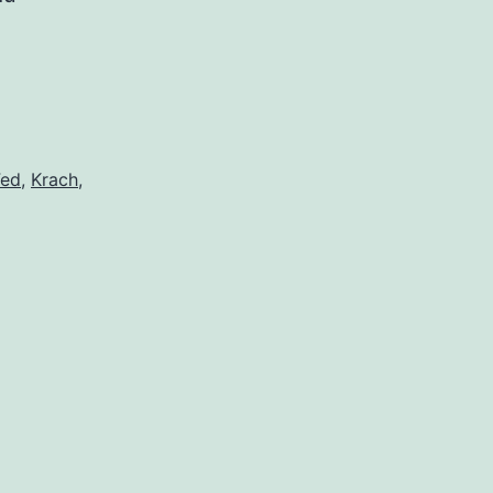
Fed
,
Krach
,