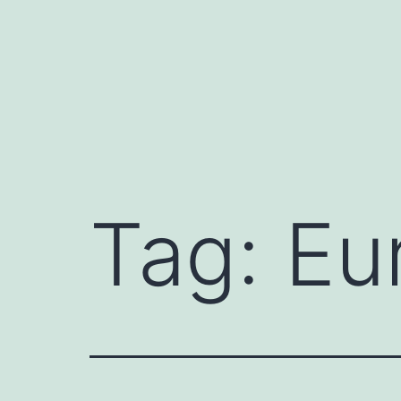
Skip
to
content
Tag:
Eu