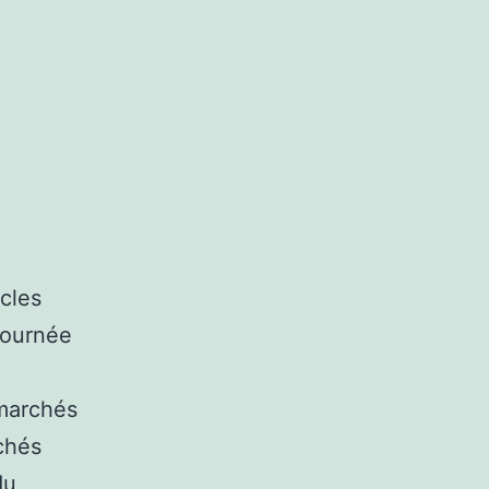
cles
journée
 marchés
chés
du