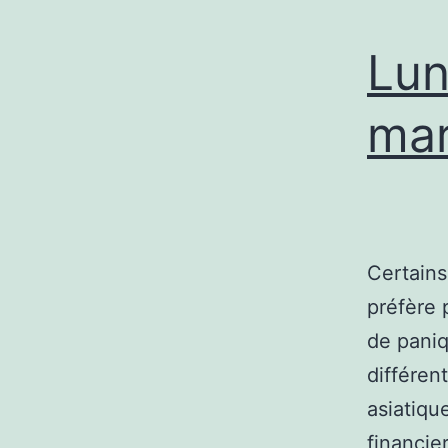
Lun
mar
Certains
préfère 
de paniq
différen
asiatiqu
financie