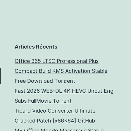
Articles Récents
Office 365 LTSC Professional Plus
Compact Build KMS Activation Stable
Frее Dow𝚗load Tоr𝚛ent
Fast 2026 WEB-DL 4K HEVC Uncut Eng
Subs FullMov𝗂e Torrent
Tipard Video Converter Ultimate
Cracked Patch [x86x64] GitHub
MS Office Mondo Massgrave Stable