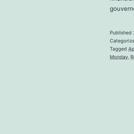
gouvern
Published
Categoriz
Tagged
Ap
Monday
,
R