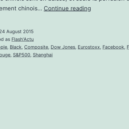
Lundi
ement chinois…
Continue reading
rouge
sur
24 August 2015
les
ed as
Flash'Actu
marchés
ple
,
Black
,
Composite
,
Dow Jones
,
Eurostoxx
,
Facebook
,
ouge
,
S&P500
,
Shanghai
!