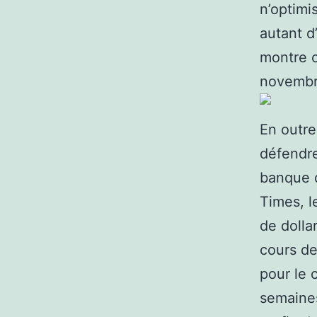
n’optimi
autant d
montre c
novembre
En outre
défendre
banque d
Times, l
de dolla
cours de
pour le 
semaines