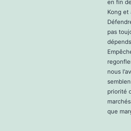
en fin d
Kong et 
Défendre
pas touj
dépends
Empêcher
regonfle
nous l’a
semblent
priorité
marchés 
que marg