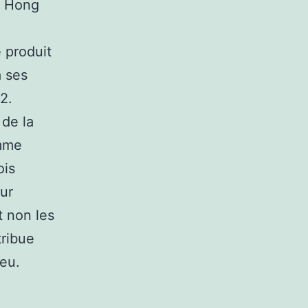
à Hong
 produit
à ses
2.
 de la
omme
ois
ur
t non les
tribue
ieu.