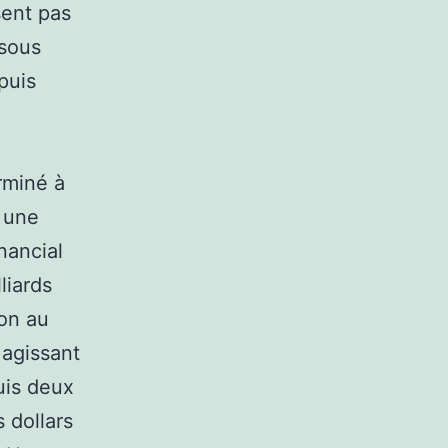
sent pas
ssous
puis
rminé à
, une
nancial
liards
ion au
 agissant
uis deux
 dollars