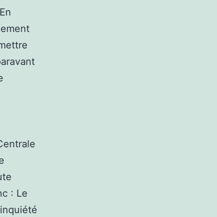
 En
alement
mettre
paravant
e
Centrale
e
ute
nc : Le
 inquiété