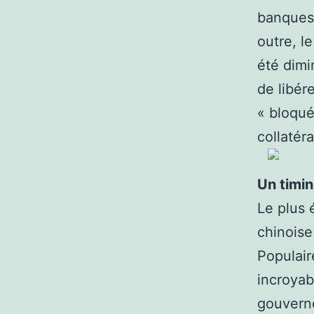
banques,
outre, l
été dimi
de libér
« bloqué
collatér
Un timin
Le plus 
chinoise
Populair
incroyab
gouverne