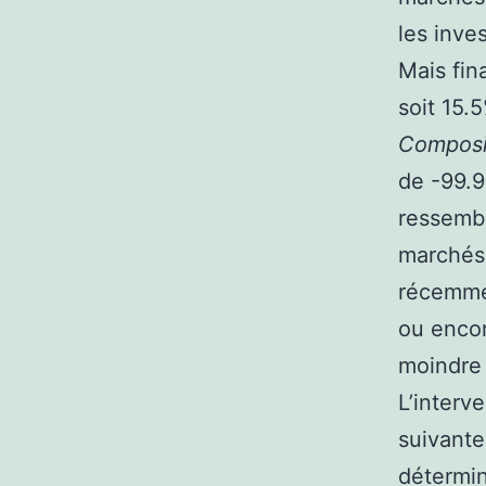
les inves
Mais fin
soit 15.
Composi
de -99.9
ressembl
marchés 
récemmen
ou enco
moindre
L’interv
suivante 
détermin