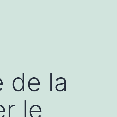
 de la
r le