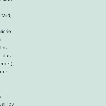
 tard,
lisée
i
les
 plus
ernet),
 une
s
par les