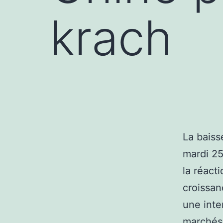
krach
La baiss
mardi 25
la réact
croissan
une inte
marchés 