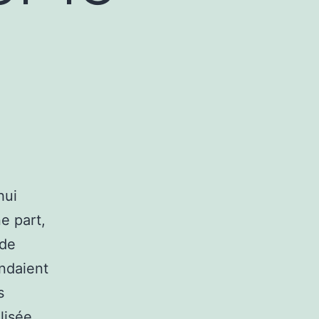
hui
e part,
 de
endaient
s
lisée,