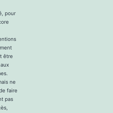
é, pour
core
entions
ement
t être
naux
mes.
mais ne
de faire
nt pas
cès,