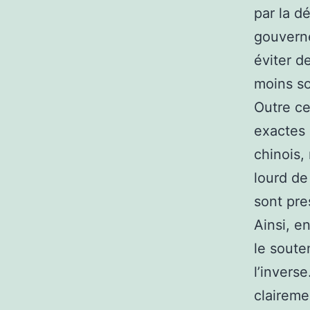
par la dé
gouverne
éviter d
moins so
Outre ce
exactes 
chinois,
lourd de
sont pre
Ainsi, e
le soute
l’invers
claireme