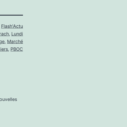
s
Flash'Actu
rach
,
Lundi
ge
,
Marché
iers
,
PBOC
ouvelles