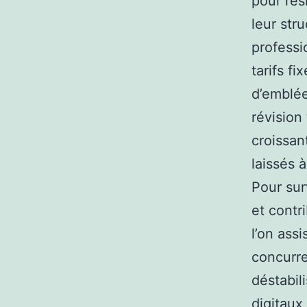
pour rés
leur stru
professi
tarifs fi
d’emblée
révision
croissan
laissés 
Pour sur
et contr
l’on ass
concurre
déstabil
digitaux