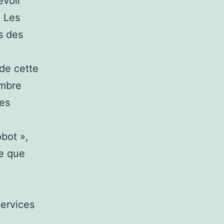
evoir
. Les
s des
de cette
ombre
ues
obot »,
le que
services
.