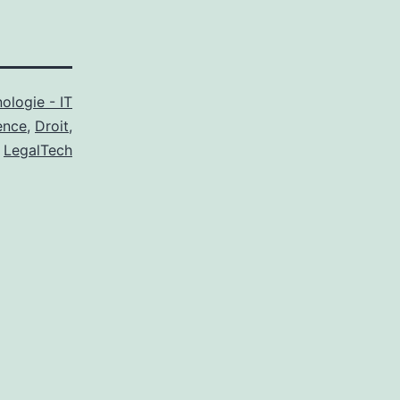
ologie - IT
ence
,
Droit
,
,
LegalTech