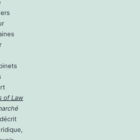
e
iers
ur
taines
r
binets
s
rt
s of Law
marché
décrit
ridique,