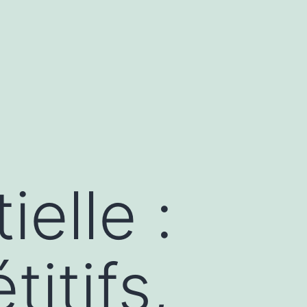
elle :
itifs,