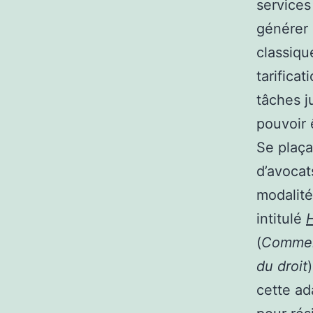
services
générer 
classiqu
tarificat
tâches j
pouvoir 
Se plaça
d’avocat
modalité
intitulé
(
Comment
du droit
cette ad