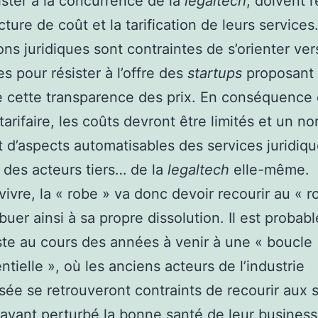
ister à la concurrence de la
legaltech
, doivent r
cture de coût et la tarification de leurs services
ons juridiques sont contraintes de s’orienter ver
xes pour résister à l’offre des
startups
proposant
 cette transparence des prix. En conséquence 
 tarifaire, les coûts devront être limités et un n
t d’aspects automatisables des services juridiq
à des acteurs tiers… de la
legaltech
elle-même.
vivre, la « robe » va donc devoir recourir au « r
ibuer ainsi à sa propre dissolution. Il est probab
iste au cours des années à venir à une « boucle
ntielle », où les anciens acteurs de l’industrie
isée se retrouveront contraints de recourir aux 
 ayant perturbé la bonne santé de leur business