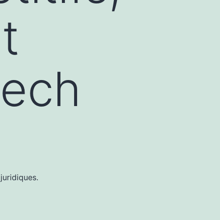
t
tech
juridiques.