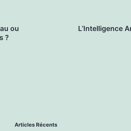
éau ou
L’Intelligence A
s ?
Articles Récents