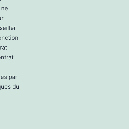
 ne
ur
eiller
fonction
rat
ntrat
ses par
ques du