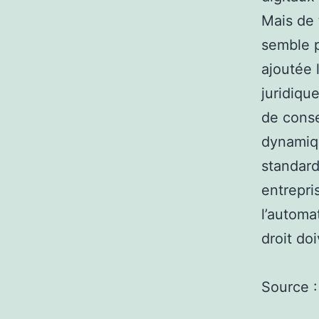
Mais de 
semble p
ajoutée 
juridique
de conse
dynamiqu
standard
entrepri
l’automa
droit do
Source 