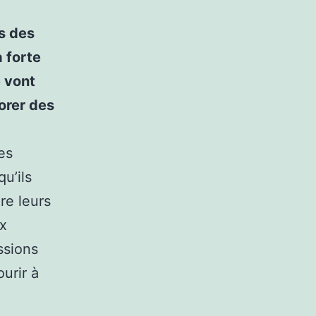
s des
à forte
e vont
orer des
es
u’ils
re leurs
x
ssions
urir à