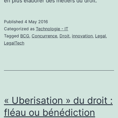
en plus élaborer des métiers du droit.
Published
4 May 2016
Categorized as
Technologie - IT
Tagged
BCG
,
Concurrence
,
Droit
,
innovation
,
Legal
,
LegalTech
« Uberisation » du droit :
fléau ou bénédiction