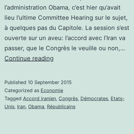
l’administration Obama, c’est hier qu’avait
lieu l’ultime Committee Hearing sur le sujet,
à quelques pas du Capitole. La session s’est
ouverte sur un aveu: l’accord avec l’Iran va
passer, que le Congrès le veuille ou non,…
Iran
Continue reading
Deal:
Derniers
Published
10 September 2015
soubresauts
Categorized as
Economie
républicains
Tagged
Accord iranien
,
Congrès
,
Démocrates
,
Etats-
Unis
,
Iran
,
Obama
,
Républicains