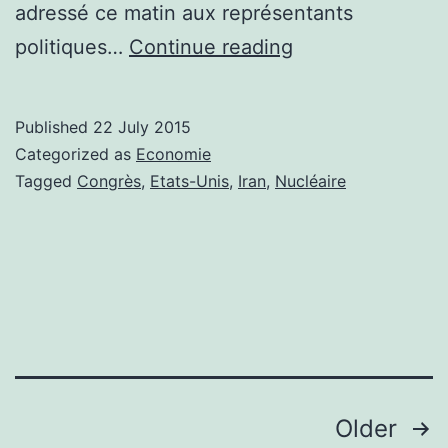
adressé ce matin aux représentants
Accord
politiques…
Continue reading
iranien:
Tension
Published
22 July 2015
au
Categorized as
Economie
Congrès
Tagged
Congrès
,
Etats-Unis
,
Iran
,
Nucléaire
à
l’approche
du
briefing
Posts
Older