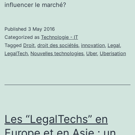
influencer le marché?
Published
3 May 2016
Categorized as
Technologie - IT
Tagged
Droit
,
droit des sociétés
,
innovation
,
Legal
,
LegalTech
,
Nouvelles technologies
,
Uber
,
Uberisation
Les “LegalTechs” en
Europe et en Asie : un