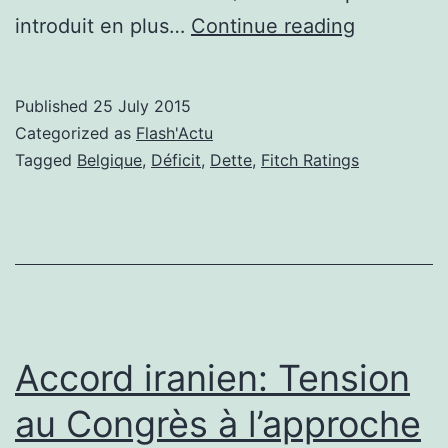
Belgique:
introduit en plus…
Continue reading
Fitch
Ratings
Published
25 July 2015
maintient
Categorized as
Flash'Actu
le
Tagged
Belgique
,
Déficit
,
Dette
,
Fitch Ratings
AA
Accord iranien: Tension
au Congrès à l’approche