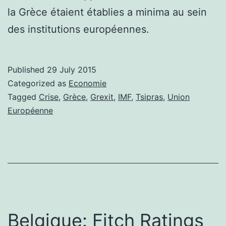
la Grèce étaient établies a minima au sein
des institutions européennes.
Published
29 July 2015
Categorized as
Economie
Tagged
Crise
,
Grèce
,
Grexit
,
IMF
,
Tsipras
,
Union
Européenne
Belgique: Fitch Ratings