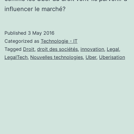
influencer le marché?
Published
3 May 2016
Categorized as
Technologie - IT
Tagged
Droit
,
droit des sociétés
,
innovation
,
Legal
,
LegalTech
,
Nouvelles technologies
,
Uber
,
Uberisation