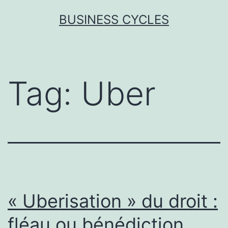
Skip
BUSINESS CYCLES
to
content
Tag:
Uber
« Uberisation » du droit :
fléau ou bénédiction