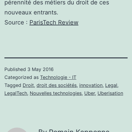
pérennité des métiers du droit de ces
nouveaux entrants.
Source :
ParisTech Review
Published
3 May 2016
Categorized as
Technologie - IT
Tagged
Droit
,
droit des sociétés
,
innovation
,
Legal
,
LegalTech
,
Nouvelles technologies
,
Uber
,
Uberisation