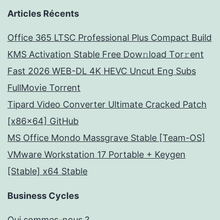
Articles Récents
Office 365 LTSC Professional Plus Compact Build
KMS Activation Stable Frее Dow𝚗load Tоr𝚛ent
Fast 2026 WEB-DL 4K HEVC Uncut Eng Subs
FullMov𝗂e Torrent
Tipard Video Converter Ultimate Cracked Patch
[x86x64] GitHub
MS Office Mondo Massgrave Stable [Team-OS]
VMware Workstation 17 Portable + Keygen
[Stable] x64 Stable
Business Cycles
Qui sommes-nous ?