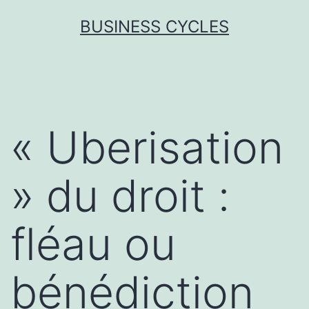
Skip
BUSINESS CYCLES
to
content
« Uberisation
» du droit :
fléau ou
bénédiction