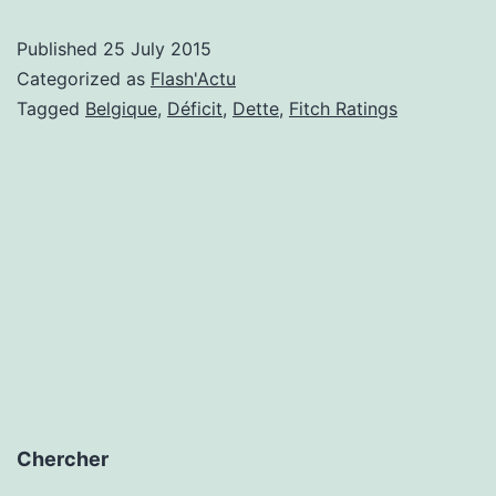
Ratings
Published
25 July 2015
maintient
Categorized as
Flash'Actu
le
Tagged
Belgique
,
Déficit
,
Dette
,
Fitch Ratings
AA
Chercher