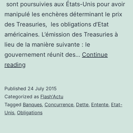
sont poursuivies aux États-Unis pour avoir
manipulé les enchères déterminant le prix
des Treasuries, les obligations d’Etat
américaines. L’émission des Treasuries à
lieu de la manière suivante : le
gouvernement réunit des…
Continue
Ententes
reading
sur
le
Published
24 July 2015
marché
Categorized as
Flash'Actu
des
Tagged
Banques
,
Concurrence
,
Dette
,
Entente
,
Etat-
Unis
,
Obligations
obligations
américaines