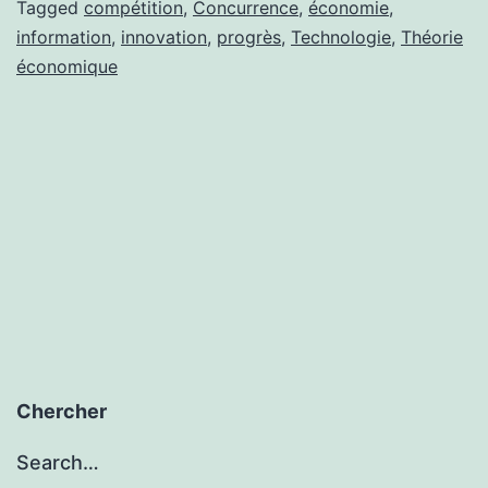
des
Tagged
compétition
,
Concurrence
,
économie
,
information
,
innovation
,
progrès
,
Technologie
,
Théorie
hommes,
économique
de
la
technologie
et
de
l’information
Chercher
Search…