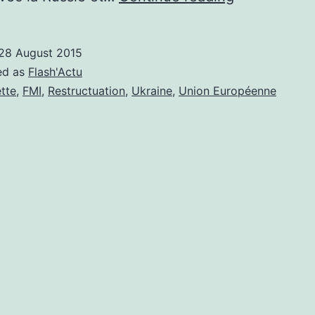
la
dette
28 August 2015
restructurée
ed as
Flash'Actu
tte
,
FMI
,
Restructuation
,
Ukraine
,
Union Européenne