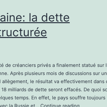
aine: la dette
tructurée
é de créanciers privés a finalement statué sur l
nne. Après plusieurs mois de discussions sur un
l allègement, le résultat va effectivement dans 
18 milliards de dette seront effacés. De quoi so
lques temps. En effet, le pays souffre toujours 
Ukraine:
vec la Russie et…
Continue reading