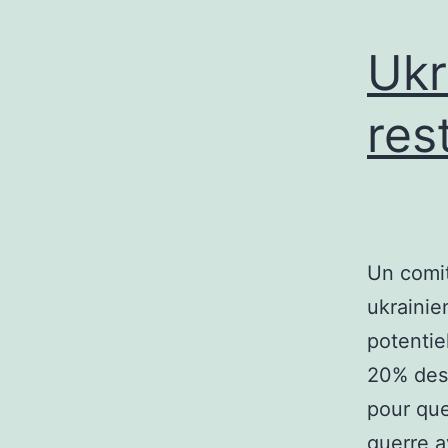
Ukr
res
Un comit
ukrainie
potentie
20% des 
pour que
guerre a