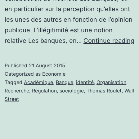
en particulier sur la perception qu’elles ont
les unes des autres en fonction de l’opinion
publique. L’illégitimité est une notion
«
relative Les banques, en…
Continue reading
e
b
Published
21 August 2015
d
Categorized as
Economie
m
Tagged
Académique
,
Banque
,
identité
,
Organisation
,
Recherche
,
Régulation
,
sociologie
,
Thomas Roulet
,
Wall
o
Street
c
l
b
d