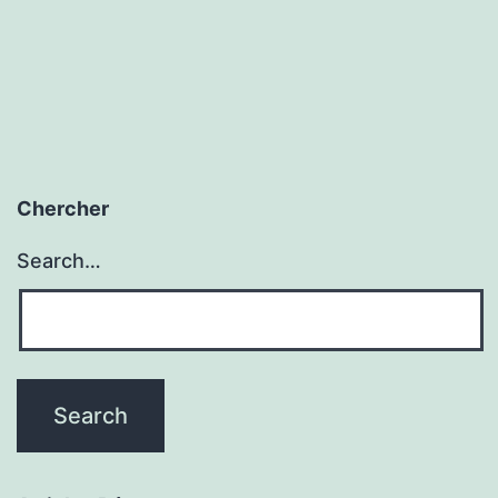
c
l
i
Chercher
Search…