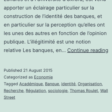
apporter un éclairage particulier sur la
construction de l’identité des banques, et
en particulier sur la perception qu’elles ont
les unes des autres en fonction de l’opinion
publique. L’illégitimité est une notion
«
relative Les banques, en…
Continue reading
e
b
Published
21 August 2015
d
Categorized as
Economie
m
Tagged
Académique
,
Banque
,
identité
,
Organisation
,
Recherche
,
Régulation
,
sociologie
,
Thomas Roulet
,
Wall
o
Street
c
l