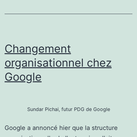
b
d
c
l
Changement
i
organisationnel chez
Google
Sundar Pichai, futur PDG de Google
Google a annoncé hier que la structure