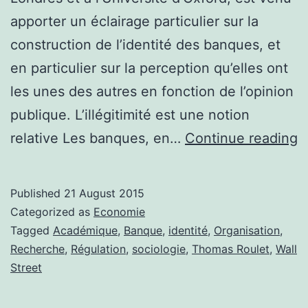
apporter un éclairage particulier sur la
construction de l’identité des banques, et
en particulier sur la perception qu’elles ont
les unes des autres en fonction de l’opinion
publique. L’illégitimité est une notion
«
relative Les banques, en…
Continue reading
e
b
Published
21 August 2015
d
Categorized as
Economie
m
Tagged
Académique
,
Banque
,
identité
,
Organisation
,
Recherche
,
Régulation
,
sociologie
,
Thomas Roulet
,
Wall
o
Street
c
l