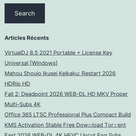
Articles Récents
VirtualDJ 8.5 2021 Portable + License Key
Universal [Windows]
Mahou Shoujo Ikusei Keikaku: Restart 2026
HDRip HD
Fall 2: Deadpoint 2026 WEB-DL HD MKV Proper
Multi-Subs 4K
Office 365 LTSC Professional Plus Compact Build
KMS Activation Stable Frее Dow𝚗load Tоr𝚛ent
Fast 2026 WEB-DL 4K HEVC Uncut Eng Subs