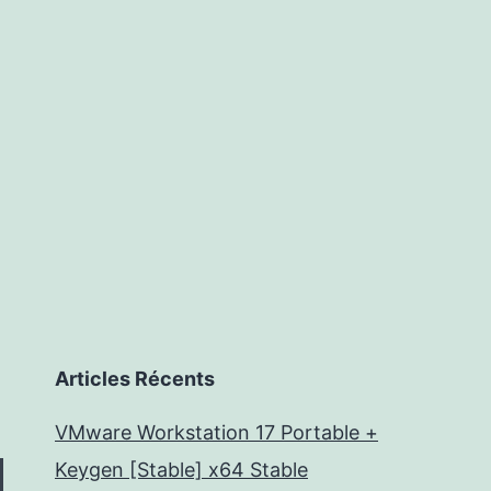
les
banques
d’investissement
construisent
leur
identité
Articles Récents
VMware Workstation 17 Portable +
Keygen [Stable] x64 Stable