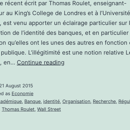
le récent écrit par Thomas Roulet, enseignant-
r au King’s College de Londres et à l’Universit
, est venu apporter un éclairage particulier sur 
tion de l’identité des banques, et en particulier 
on qu’elles ont les unes des autres en fonction
 publique. L’illégitimité est une notion relative 
« Qu’il
s, en…
Continue reading
est
bon
21 August 2015
d’être
ed as
Economie
méchant »,
adémique
,
Banque
,
identité
,
Organisation
,
Recherche
,
Régul
,
Thomas Roulet
,
Wall Street
ou
comment