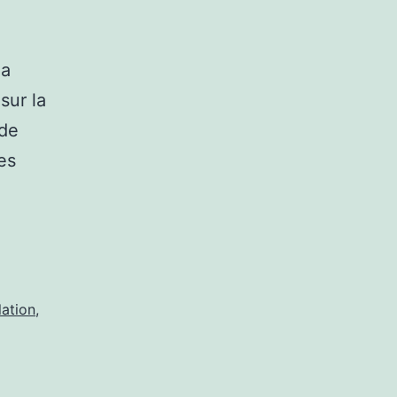
é
la
sur la
 de
Les
ation
,