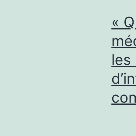
« Q
méc
les
d’i
con