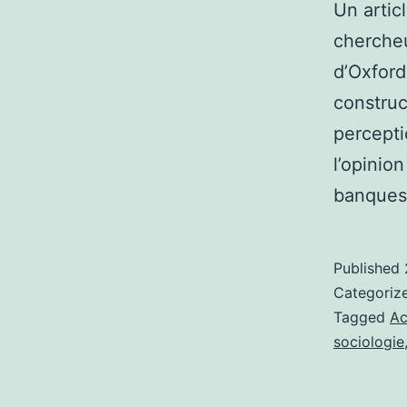
Un artic
chercheu
d’Oxford
construc
percepti
l’opinion
banque
Published
Categoriz
Tagged
Ac
sociologie