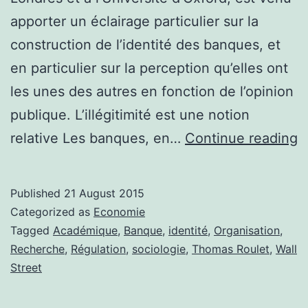
apporter un éclairage particulier sur la
construction de l’identité des banques, et
en particulier sur la perception qu’elles ont
les unes des autres en fonction de l’opinion
publique. L’illégitimité est une notion
«
relative Les banques, en…
Continue reading
e
b
Published
21 August 2015
d
Categorized as
Economie
m
Tagged
Académique
,
Banque
,
identité
,
Organisation
,
Recherche
,
Régulation
,
sociologie
,
Thomas Roulet
,
Wall
o
Street
c
l