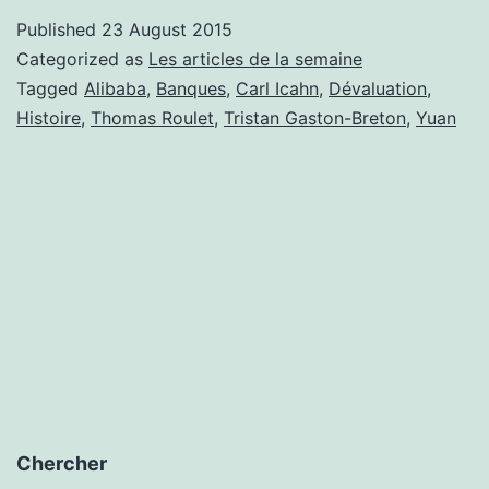
de
Published
23 August 2015
la
Categorized as
Les articles de la semaine
semaine
Tagged
Alibaba
,
Banques
,
Carl Icahn
,
Dévaluation
,
Histoire
,
Thomas Roulet
,
Tristan Gaston-Breton
,
Yuan
17/08
Chercher