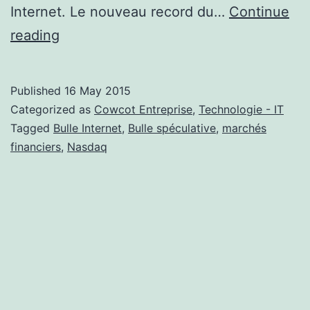
Internet. Le nouveau record du…
Continue
Le
reading
Nasdaq
couve-
Published
16 May 2015
t-
Categorized as
Cowcot Entreprise
,
Technologie - IT
il
Tagged
Bulle Internet
,
Bulle spéculative
,
marchés
financiers
,
Nasdaq
une
nouvelle
bulle
?