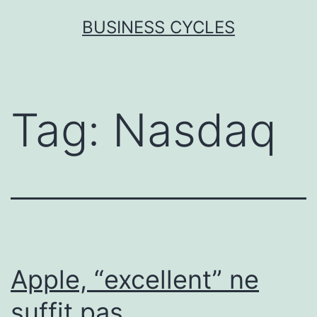
Skip
BUSINESS CYCLES
to
content
Tag:
Nasdaq
Apple, “excellent” ne
suffit pas