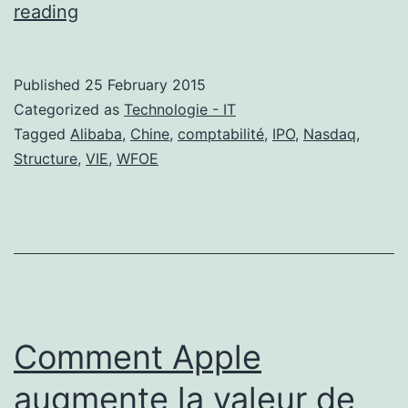
Alibaba :
reading
Que
se
Published
25 February 2015
cache-
Categorized as
Technologie - IT
t-
Tagged
Alibaba
,
Chine
,
comptabilité
,
IPO
,
Nasdaq
,
Structure
,
VIE
,
WFOE
il
derrière
la
plus
grosse
introduction
Comment Apple
boursière ?
augmente la valeur de