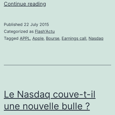
Apple,
Continue reading
“excellent”
ne
Published
22 July 2015
suffit
Categorized as
Flash'Actu
pas
Tagged
APPL
,
Apple
,
Bourse
,
Earnings call
,
Nasdaq
Le Nasdaq couve-t-il
une nouvelle bulle ?