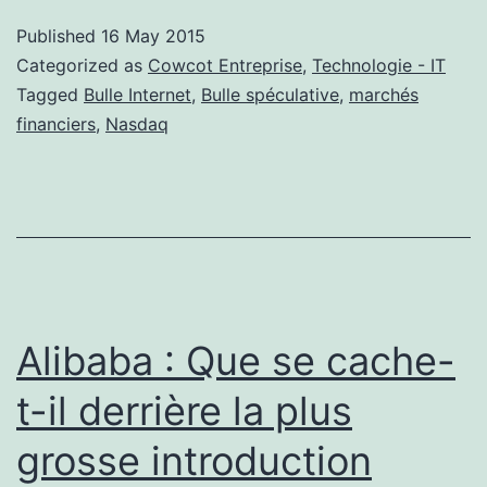
couve-
Published
16 May 2015
t-
Categorized as
Cowcot Entreprise
,
Technologie - IT
il
Tagged
Bulle Internet
,
Bulle spéculative
,
marchés
financiers
,
Nasdaq
une
nouvelle
bulle
?
Alibaba : Que se cache-
t-il derrière la plus
grosse introduction