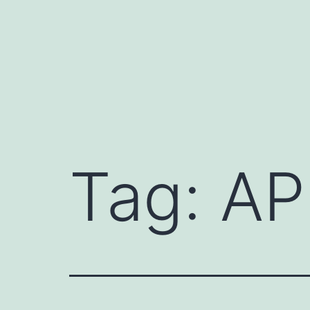
Skip
to
content
Tag:
AP