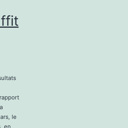
ffit
sultats
 rapport
 a
ars, le
s, en