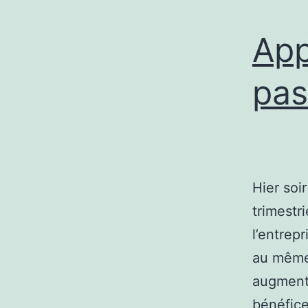
App
pas
Hier soi
trimestr
l’entrep
au même 
augmenté
bénéfice 