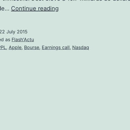
Apple,
 de…
Continue reading
“excellent”
ne
22 July 2015
suffit
ed as
Flash'Actu
pas
PPL
,
Apple
,
Bourse
,
Earnings call
,
Nasdaq