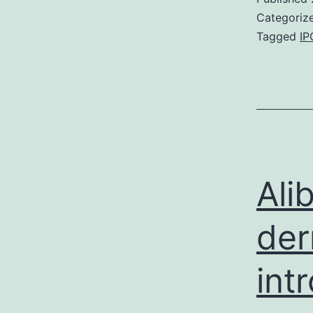
Categoriz
Tagged
IP
Ali
der
int