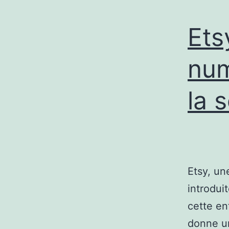
Ets
num
la 
Etsy, un
introdui
cette en
donne un