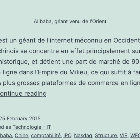
Alibaba, géant venu de l'Orient
est un géant de l’internet méconnu en Occident
hinois se concentre en effet principalement su
istorique, et détient une part de marché de 90
ligne dans l’Empire du Milieu, ce qui suffit à fai
s plus grosses plateformes de commerce en lig
Alibaba :
ontinue reading
Que
se
25 February 2015
cache-
ed as
Technologie - IT
t-
ibaba
,
Chine
,
comptabilité
,
IPO
,
Nasdaq
,
Structure
,
VIE
,
WF