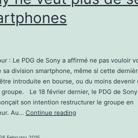
artphones
our : Le PDG de Sony a affirmé ne pas vouloir vo
 sa division smartphone, même si cette derniè
 être introduite en bourse, ou du moins devenir
du groupe. Le 18 février dernier, le PDG de Son
nonçait son intention restructurer le groupe en
Sony
eur. Au…
Continue reading
ne
veut
28 February 2015