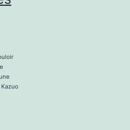
uloir
re
 une
y Kazuo