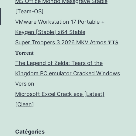
MS Office Mondo Massgrave Stable
[Team-OS]
VMware Workstation 17 Portable +
Keygen [Stable] x64 Stable
Super Troopers 3 2026 MKV Atmos 𝐘𝐓𝐒
𝐓𝐨𝐫𝐫𝐞𝐧𝐭
The Legend of Zelda: Tears of the
Kingdom PC emulator Cracked Windows
Version
Microsoft Excel Crack exe [Latest]
[Clean]
Catégories