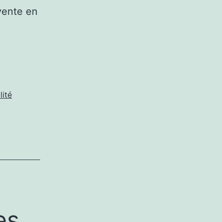
vente en
lité
es