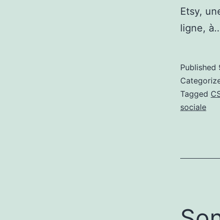
Etsy, un
ligne, à
Published
Categoriz
Tagged
C
sociale
Son