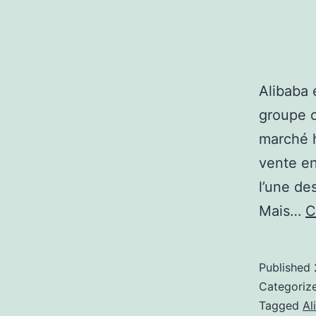
Alibaba 
groupe c
marché h
vente en 
l’une de
Mais…
C
Published
Categoriz
Tagged
Al