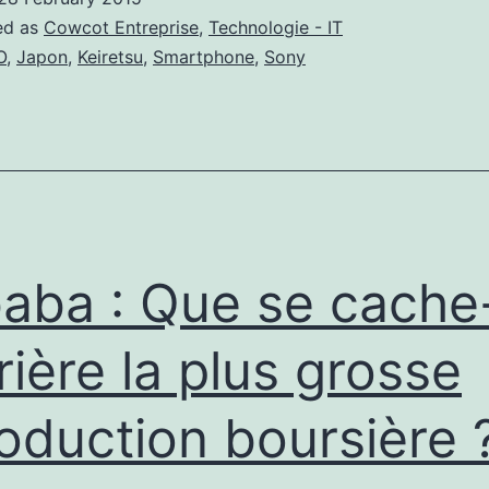
plus
ed as
Cowcot Entreprise
,
Technologie - IT
de
O
,
Japon
,
Keiretsu
,
Smartphone
,
Sony
ses
smartphones
baba : Que se cache-
rière la plus grosse
roduction boursière 