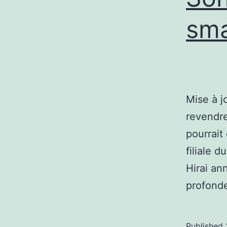
sm
Mise à j
revendre
pourrait
filiale 
Hirai an
profond
Published