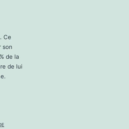
. Ce
r son
% de la
re de lui
ne.
OE