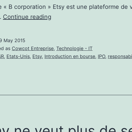
e « B corporation » Etsy est une plateforme de 
Etsy,
…
Continue reading
l’économie
numérique
9 May 2015
au
ed as
Cowcot Entreprise
,
Technologie - IT
service
SR
,
Etats-Unis
,
Etsy
,
Introduction en bourse
,
IPO
,
responsabi
de
la
société
y ne veut plus de s