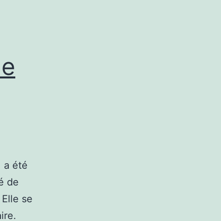
de
 a été
té de
 Elle se
aire.