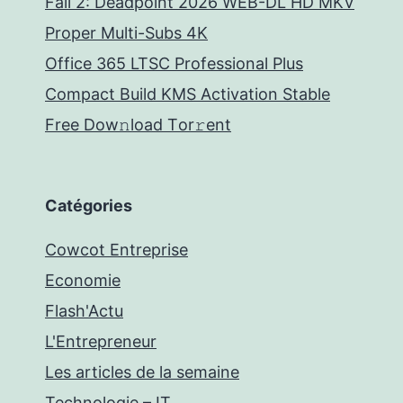
Fall 2: Deadpoint 2026 WEB-DL HD MKV
Proper Multi-Subs 4K
Office 365 LTSC Professional Plus
Compact Build KMS Activation Stable
Frее Dow𝚗load Tоr𝚛ent
Catégories
Cowcot Entreprise
Economie
Flash'Actu
L'Entrepreneur
Les articles de la semaine
Technologie – IT