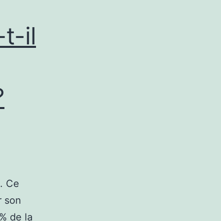
t-il
?
. Ce
r son
% de la