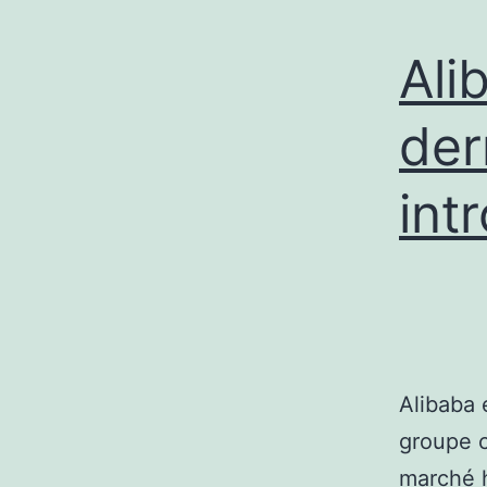
Ali
der
int
Alibaba 
groupe c
marché h