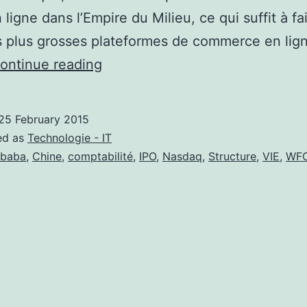
ligne dans l’Empire du Milieu, ce qui suffit à fai
s plus grosses plateformes de commerce en lig
Alibaba :
ontinue reading
Que
se
25 February 2015
cache-
ed as
Technologie - IT
t-
ibaba
,
Chine
,
comptabilité
,
IPO
,
Nasdaq
,
Structure
,
VIE
,
WF
il
derrière
la
plus
grosse
introduction