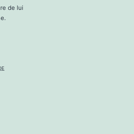
re de lui
ne.
OE