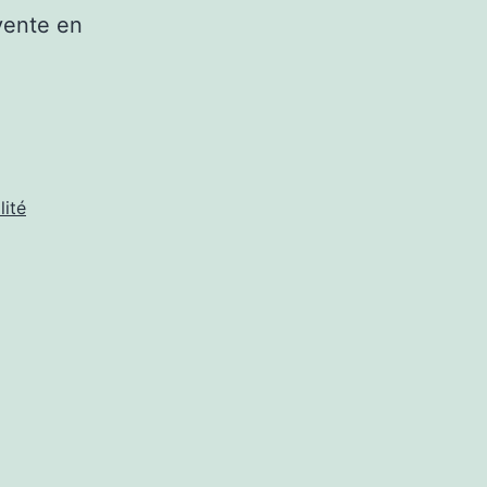
vente en
lité