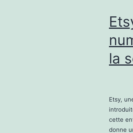
Ets
num
la 
Etsy, un
introdui
cette en
donne un