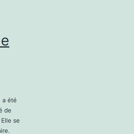
de
 a été
té de
 Elle se
aire.