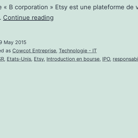
e « B corporation » Etsy est une plateforme de 
Etsy,
…
Continue reading
l’économie
numérique
9 May 2015
au
ed as
Cowcot Entreprise
,
Technologie - IT
service
SR
,
Etats-Unis
,
Etsy
,
Introduction en bourse
,
IPO
,
responsabi
de
la
société