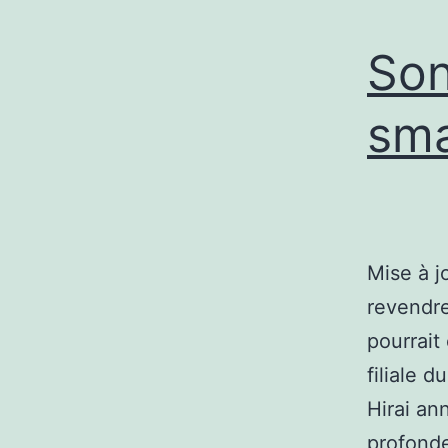
Son
sm
Mise à j
revendre
pourrait
filiale 
Hirai an
profond