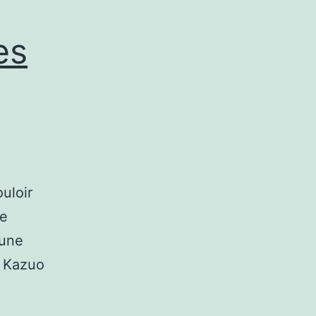
es
uloir
re
 une
y Kazuo