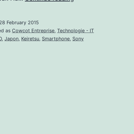
ne
veut
28 February 2015
plus
ed as
Cowcot Entreprise
,
Technologie - IT
de
O
,
Japon
,
Keiretsu
,
Smartphone
,
Sony
ses
smartphones