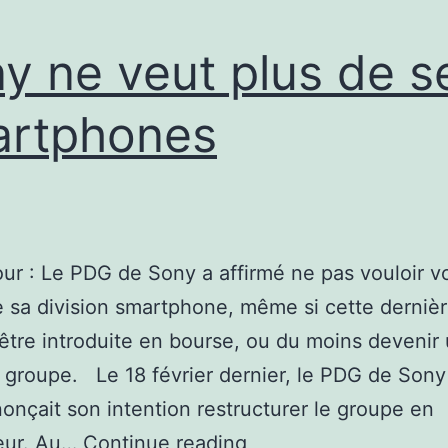
y ne veut plus de s
artphones
our : Le PDG de Sony a affirmé ne pas vouloir vo
 sa division smartphone, même si cette derniè
 être introduite en bourse, ou du moins devenir
du groupe. Le 18 février dernier, le PDG de Son
nonçait son intention restructurer le groupe en
Sony
eur. Au…
Continue reading