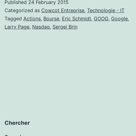
Published
24 February 2015
Categorized as
Cowcot Entreprise
,
Technologie - IT
Tagged
Actions
,
Bourse
,
Eric Schmidt
,
GOOG
,
Google
,
Larry Page
,
Nasdaq
,
Sergei Brin
Chercher