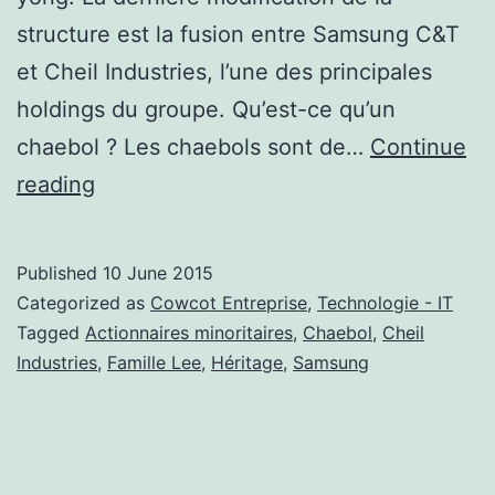
structure est la fusion entre Samsung C&T
et Cheil Industries, l’une des principales
holdings du groupe. Qu’est-ce qu’un
chaebol ? Les chaebols sont de…
Continue
Samsung
reading
se
transforme
Published
10 June 2015
pour
Categorized as
Cowcot Entreprise
,
Technologie - IT
accueillir
Tagged
Actionnaires minoritaires
,
Chaebol
,
Cheil
Industries
,
Famille Lee
,
Héritage
,
Samsung
son
futur
dirigeant