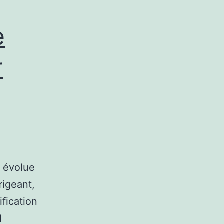
e
r
g évolue
rigeant,
fication
l