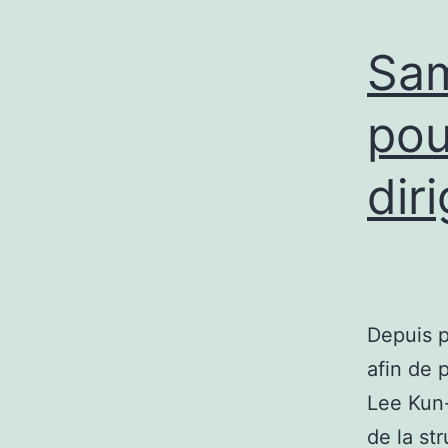
Sam
pou
dir
Depuis p
afin de 
Lee Kun-
de la st