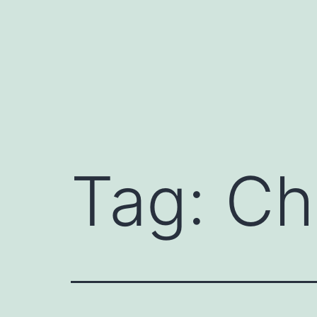
Skip
to
content
Tag:
Ch