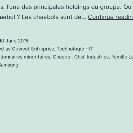
es, l’une des principales holdings du groupe. Qu
haebol ? Les chaebols sont de…
Continue readi
10 June 2015
ed as
Cowcot Entreprise
,
Technologie - IT
tionnaires minoritaires
,
Chaebol
,
Cheil Industries
,
Famille L
Samsung