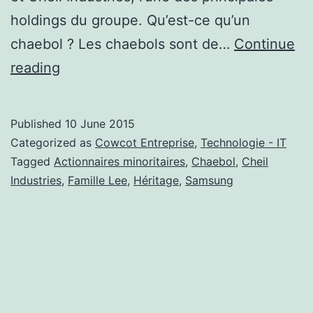
holdings du groupe. Qu’est-ce qu’un
chaebol ? Les chaebols sont de…
Continue
Samsung
reading
se
transforme
Published
10 June 2015
pour
Categorized as
Cowcot Entreprise
,
Technologie - IT
accueillir
Tagged
Actionnaires minoritaires
,
Chaebol
,
Cheil
Industries
,
Famille Lee
,
Héritage
,
Samsung
son
futur
dirigeant