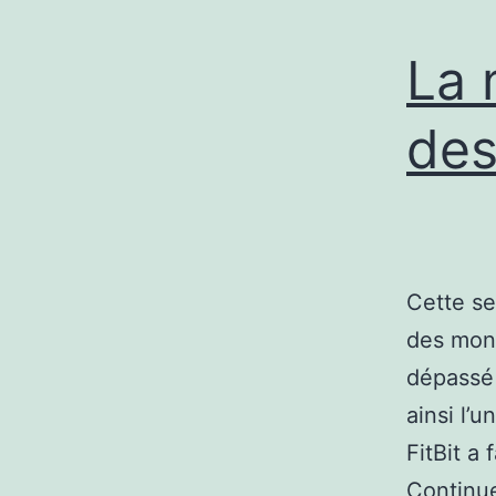
La 
des
Cette se
des mont
dépassé 
ainsi l’
FitBit a
Continu