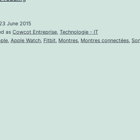
montée
en
23 June 2015
puissance
ed as
Cowcot Entreprise
,
Technologie - IT
des
ple
,
Apple Watch
,
Fitbit
,
Montres
,
Montres connectées
,
So
montres
connectées