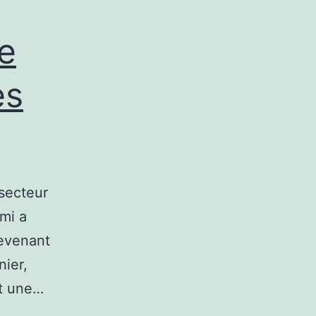
e
es
secteur
mi a
devenant
nier,
nt une…