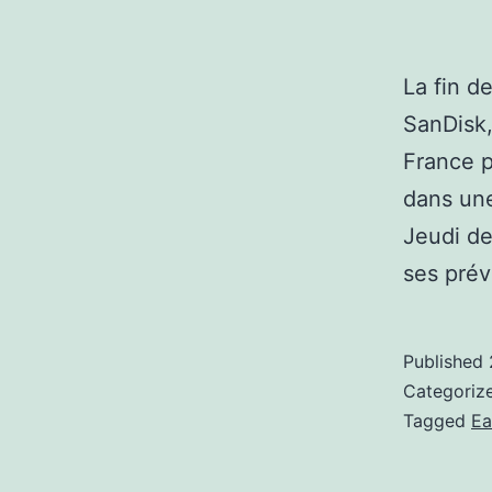
La fin d
SanDisk,
France p
dans un
Jeudi de
ses pré
Published
Categoriz
Tagged
Ea