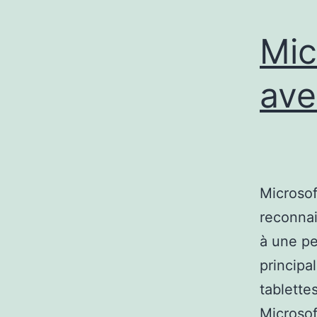
Mic
ave
Microsof
reconnai
à une pe
principa
tablette
Microsof