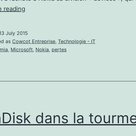
Microsoft,
e reading
ça
se
13 July 2015
passe
ed as
Cowcot Entreprise
,
Technologie - IT
mal
mia
,
Microsoft
,
Nokia
,
pertes
avec
les
smartphones
Disk dans la tourm