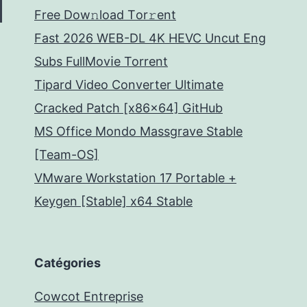
Frее Dow𝚗load Tоr𝚛ent
Fast 2026 WEB-DL 4K HEVC Uncut Eng
Subs FullMov𝗂e Torrent
Tipard Video Converter Ultimate
Cracked Patch [x86x64] GitHub
MS Office Mondo Massgrave Stable
[Team-OS]
VMware Workstation 17 Portable +
Keygen [Stable] x64 Stable
Catégories
Cowcot Entreprise