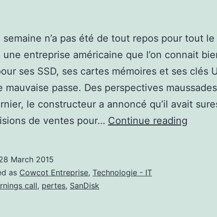
e semaine n’a pas été de tout repos pour tout l
 une entreprise américaine que l’on connait bi
our ses SSD, ses cartes mémoires et ses clés 
e mauvaise passe. Des perspectives maussades
rnier, le constructeur a annoncé qu’il avait sur
SanDi
visions de ventes pour…
Continue reading
dans
la
28 March 2015
tourm
ed as
Cowcot Entreprise
,
Technologie - IT
rnings call
,
pertes
,
SanDisk