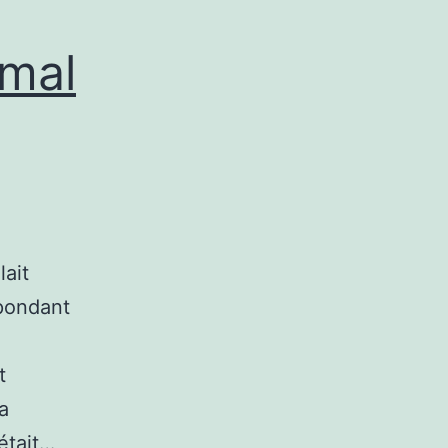
 mal
lait
spondant
t
a
était…