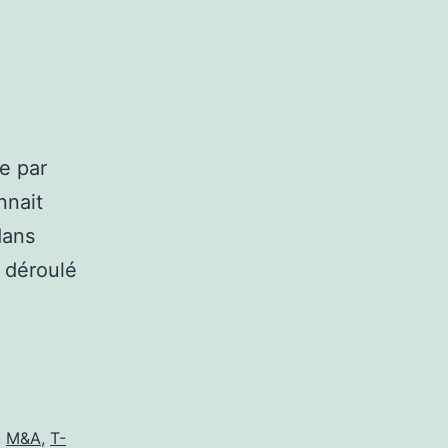
e par
nnait
dans
s déroulé
,
M&A
,
T-