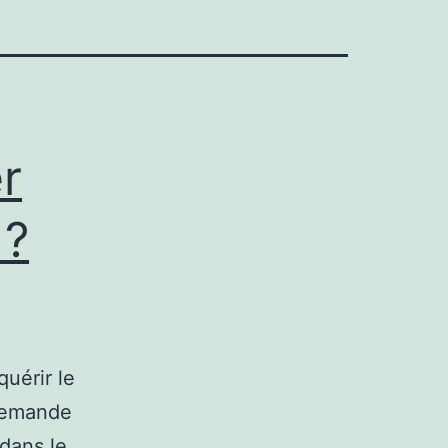
r
 ?
quérir le
 demande
dans le