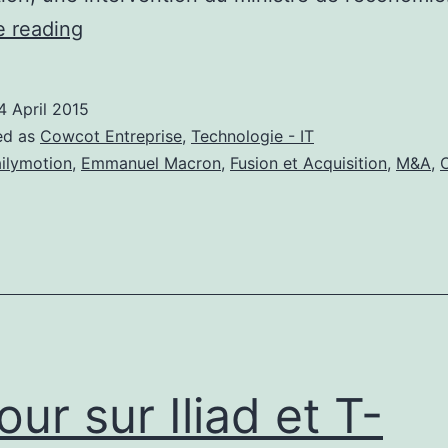
Dailymotion
e reading
à
la
4 April 2015
recherche
ed as
Cowcot Entreprise
,
Technologie - IT
du
ilymotion
,
Emmanuel Macron
,
Fusion et Acquisition
,
M&A
,
repreneur
parfait
our sur Iliad et T-