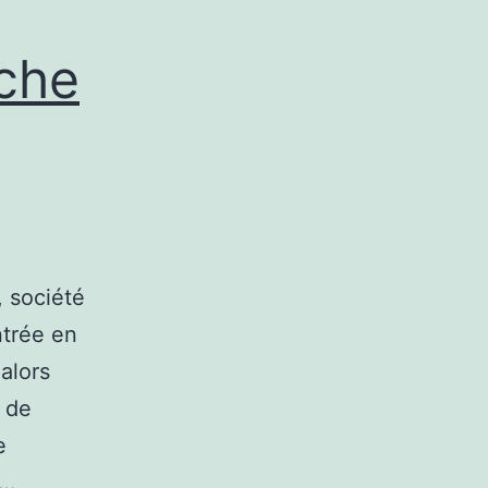
rche
, société
entrée en
alors
n de
e
e…