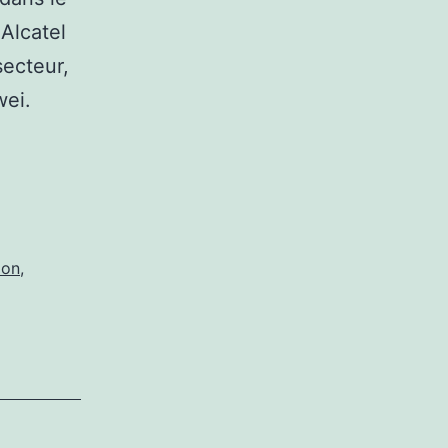
Alcatel
secteur,
wei.
ion
,