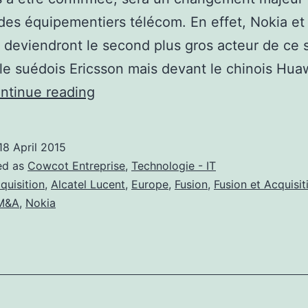
des équipementiers télécom. En effet, Nokia et 
deviendront le second plus gros acteur de ce 
 le suédois Ericsson mais devant le chinois Hua
Nokia
ntinue reading
en
passe
18 April 2015
de
ed as
Cowcot Entreprise
,
Technologie - IT
créer
quisition
,
Alcatel Lucent
,
Europe
,
Fusion
,
Fusion et Acquisit
M&A
,
Nokia
un
champion
européen
?