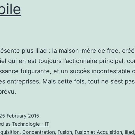
ile
ésente plus Iliad : la maison-mère de free, créé
el qui en est toujours l’actionnaire principal, co
ssance fulgurante, et un succès incontestable 
es entreprises. Mais cette fois, tout ne s’est pa
révu.
25 February 2015
ed as
Technologie - IT
quisition
,
Concentration
,
Fusion
,
Fusion et Acquisition
,
Iliad