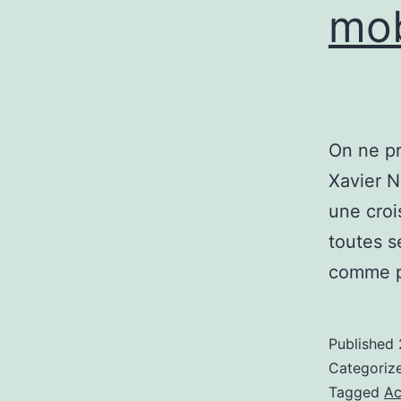
mob
On ne pr
Xavier Ni
une croi
toutes s
comme p
Published
Categoriz
Tagged
Ac