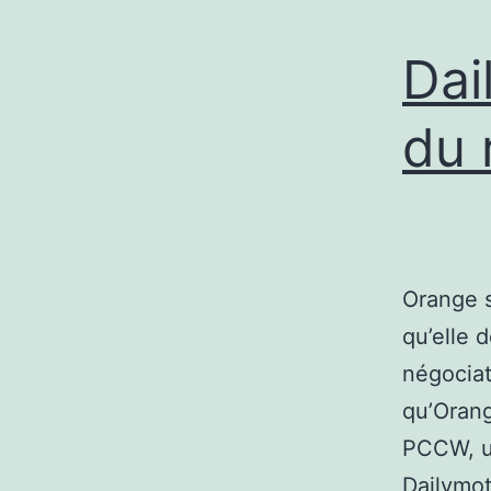
Dai
du 
Orange s
qu’elle d
négociat
qu’Orang
PCCW, u
Dailymot