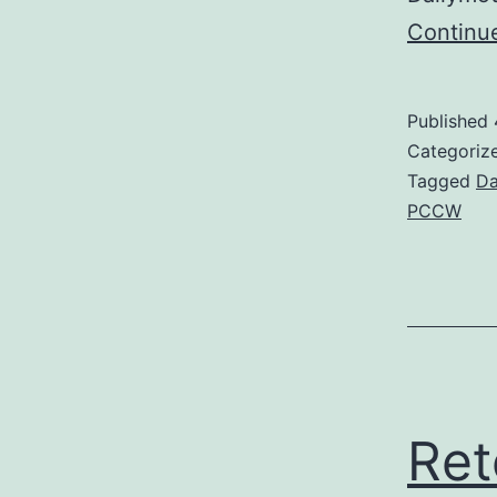
Continu
Published
Categoriz
Tagged
Da
PCCW
Ret