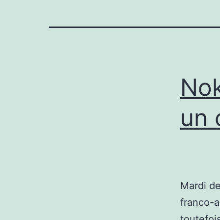
Nok
un 
Mardi de
franco-a
toutefoi